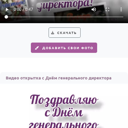
Годовщина свадьбы
Календарь праздников
КОМУ
СКАЧАТЬ
Женщине
ДОБАВИТЬ СВОИ ФОТО
Мужчине
Маме
Папе
Видео открытка с Днём генерального директора
Детям
Все родственники
ПЕРСОНАЛЬНЫЕ
Пожелания
По именам