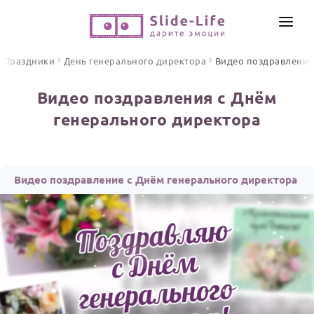
СОЗДАТЬ ВИДЕО
Праздники
День генерального директора
Видео поздравления
КАТАЛОГ
Видео поздравления с Днём
ИНСТРУМЕНТЫ
генерального директора
ПО ФОРМАТУ
ТЕКСТЫ И ИДЕИ
Видео поздравления
Песни поздравления
ЦЕНЫ
Видео поздравление с Днём генерального директора
Открытки
ОТЗЫВЫ
Стихи и тексты
ПРАЗДНИКИ
С Днем рождения
Юбилей
Свадьба