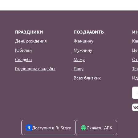
ПРАЗДНИКИ
ПОЗДРАВИТЬ
И
День рождения
Женщину
Ка
Юбилей
Мужчину
Це
Свадьба
Маму
От
Годовщина свадьбы
Папу
Те
Всех близких
Ид
Доступно в RuStore
Скачать .APK