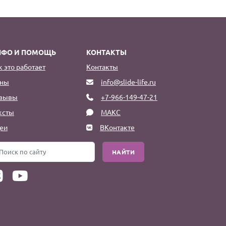
НФО И ПОМОЩЬ
КОНТАКТЫ
к это работает
Контакты
ны
info@slide-life.ru
зывы
+7-966-149-47-21
ксты
МАКС
еи
ВКонтакте
НАЙТИ