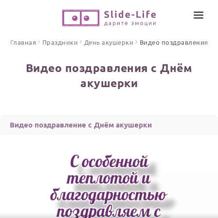
СОЗДАТЬ ВИДЕО
Главная
Праздники
День акушерки
Видео поздравления
КАТАЛОГ
Видео поздравления с Днём
ИНСТРУМЕНТЫ
акушерки
ПО ФОРМАТУ
ТЕКСТЫ И ИДЕИ
Видео поздравления
Песни поздравления
ЦЕНЫ
Видео поздравление с Днём акушерки
Открытки
ОТЗЫВЫ
Стихи и тексты
ПРАЗДНИКИ
С Днем рождения
Юбилей
Свадьба