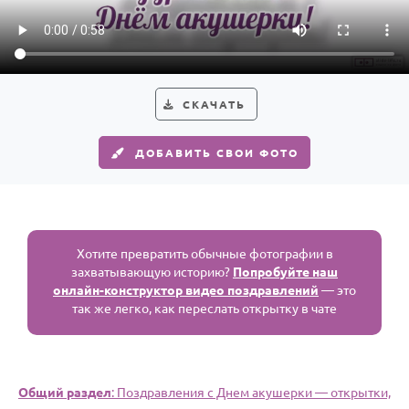
Годовщина свадьбы
Календарь праздников
КОМУ
СКАЧАТЬ
Женщине
ДОБАВИТЬ СВОИ ФОТО
Мужчине
Маме
Папе
Детям
Хотите превратить обычные фотографии в
захватывающую историю?
Попробуйте наш
Все родственники
онлайн-конструктор видео поздравлений
— это
так же легко, как переслать открытку в чате
ПЕРСОНАЛЬНЫЕ
Пожелания
По именам
Общий раздел
: Поздравления с Днем акушерки — открытки,