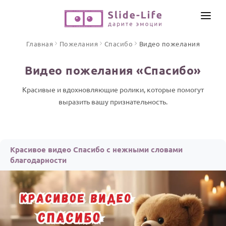
СОЗДАТЬ ВИДЕО
Главная
Пожелания
Спасибо
Видео пожелания
КАТАЛОГ
Видео пожелания «Спасибо»
ИНСТРУМЕНТЫ
ПО ФОРМАТУ
Красивые и вдохновляющие ролики, которые помогут
ТЕКСТЫ И ИДЕИ
Видео поздравления
выразить вашу признательность.
Песни поздравления
ЦЕНЫ
Открытки
ОТЗЫВЫ
Красивое видео Спасибо с нежными словами
Стихи и тексты
благодарности
ПРАЗДНИКИ
С Днем рождения
Юбилей
Свадьба