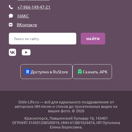
+7-966-149-47-21
МАКС
ВКонтакте
НАЙТИ
Доступно в RuStore
Скачать .APK
Slide-Life.ru
— всё для идеального поздравления: от
авторских ИИ-песен и стихов до трогательных видео из
ваших фото. © 2026
Красногорск
,
Павшинский бульвар 16,
143401
ОГРНИП 314501208500019, ИНН 613801024474, ИП Путилина
Елена Борисовна.