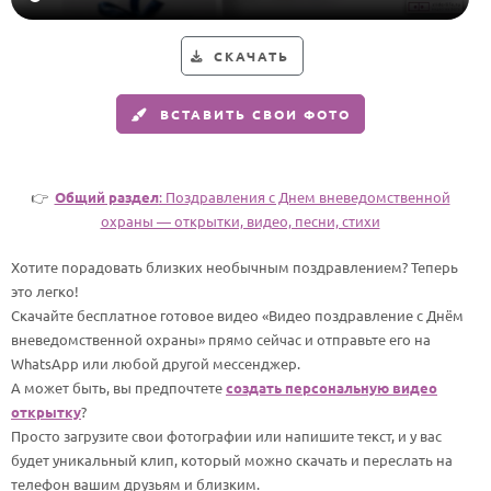
Годовщина свадьбы
СКАЧАТЬ
Календарь праздников
ВСТАВИТЬ СВОИ ФОТО
КОМУ
Женщине
Мужчине
👉
Общий раздел
: Поздравления с Днем вневедомственной
охраны — открытки, видео, песни, стихи
Маме
Папе
Хотите порадовать близких необычным поздравлением? Теперь
это легко!
Детям
Скачайте бесплатное готовое видео «Видео поздравление с Днём
Все родственники
вневедомственной охраны» прямо сейчас и отправьте его на
WhatsApp или любой другой мессенджер.
А может быть, вы предпочтете
создать персональную видео
ПЕРСОНАЛЬНЫЕ
открытку
?
Пожелания
Просто загрузите свои фотографии или напишите текст, и у вас
будет уникальный клип, который можно скачать и переслать на
По именам
телефон вашим друзьям и близким.