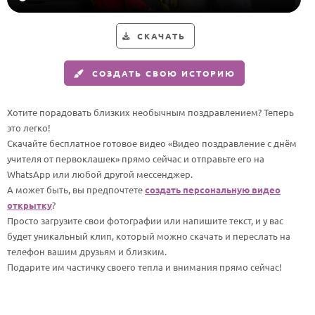
Годовщина свадьбы
СКАЧАТЬ
Календарь праздников
СОЗДАТЬ СВОЮ ИСТОРИЮ
КОМУ
Женщине
Хотите порадовать близких необычным поздравлением? Теперь
Мужчине
это легко!
Скачайте бесплатное готовое видео «Видео поздравление с днём
Маме
учителя от первоклашек» прямо сейчас и отправьте его на
Папе
WhatsApp или любой другой мессенджер.
А может быть, вы предпочтете
создать персональную видео
Детям
открытку
?
Все родственники
Просто загрузите свои фотографии или напишите текст, и у вас
будет уникальный клип, который можно скачать и переслать на
телефон вашим друзьям и близким.
ПЕРСОНАЛЬНЫЕ
Подарите им частичку своего тепла и внимания прямо сейчас!
Пожелания
По именам