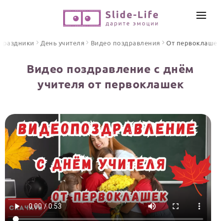
СОЗДАТЬ ВИДЕО
Праздники
День учителя
Видео поздравления
От первоклашек
КАТАЛОГ
Видео поздравление с днём
ИНСТРУМЕНТЫ
учителя от первоклашек
ПО ФОРМАТУ
ТЕКСТЫ И ИДЕИ
Видео поздравления
Песни поздравления
ЦЕНЫ
Открытки
ОТЗЫВЫ
Стихи и тексты
ПРАЗДНИКИ
С Днем рождения
Юбилей
Свадьба