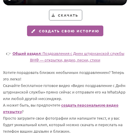
HOT
Выпускной
СКАЧАТЬ
Календарь праздников
СОЗДАТЬ СВОЮ ИСТОРИЮ
КОМУ
Женщине
Мужчине
👉
Общий раздел
: Поздравления с Днем штурманской службы
ВМФ — открытки, видео, песни, стихи
Маме
Папе
Хотите порадовать близких необычным поздравлением? Теперь
это легко!
Детям
Скачайте бесплатное готовое видео «Видео поздравление с Днём
Все родственники
штурманской службы» прямо сейчас и отправьте его на WhatsApp
или любой другой мессенджер.
А может быть, вы предпочтете
создать персональную видео
ПЕРСОНАЛЬНЫЕ
открытку
?
Пожелания
Просто загрузите свои фотографии или напишите текст, и у вас
будет уникальный клип, который можно скачать и переслать на
По именам
телефон вашим друзьям и близким.