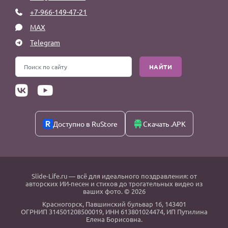
+7-966-149-47-21
MAX
Telegram
НАЙТИ
Доступно в RuStore
Скачать .APK
Slide-Life.ru
— всё для идеального поздравления: от
авторских ИИ-песен и стихов до трогательных видео из
ваших фото. © 2026
Красногорск
,
Павшинский бульвар 16,
143401
ОГРНИП 314501208500019, ИНН 613801024474, ИП Путилина
Елена Борисовна.