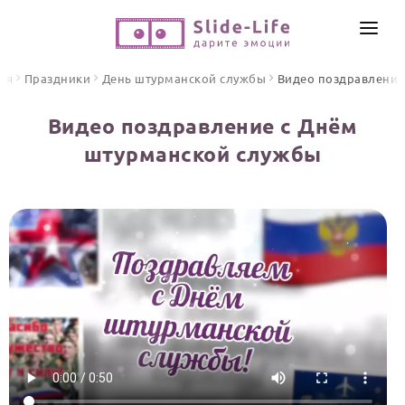
СОЗДАТЬ ВИДЕО
ая
Праздники
День штурманской службы
Видео поздравления
КАТАЛОГ
Видео поздравление с Днём
ИНСТРУМЕНТЫ
штурманской службы
ПО ФОРМАТУ
ТЕКСТЫ И ИДЕИ
Видео поздравления
Песни поздравления
ЦЕНЫ
Открытки
ОТЗЫВЫ
Стихи и тексты
ПРАЗДНИКИ
С Днем рождения
Юбилей
Свадьба