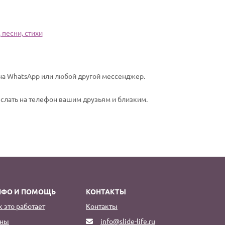
 песни, стихи
 на WhatsApp или любой другой мессенджер.
еслать на телефон вашим друзьям и близким.
НФО И ПОМОЩЬ
КОНТАКТЫ
к это работает
Контакты
ны
info@slide-life.ru