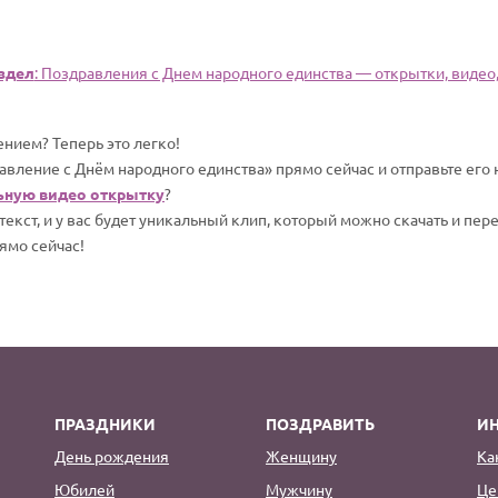
здел
: Поздравления с Днем народного единства — открытки, видео,
нием? Теперь это легко!
авление с Днём народного единства» прямо сейчас и отправьте его
ьную видео открытку
?
екст, и у вас будет уникальный клип, который можно скачать и пер
ямо сейчас!
ПРАЗДНИКИ
ПОЗДРАВИТЬ
И
День рождения
Женщину
Ка
Юбилей
Мужчину
Це