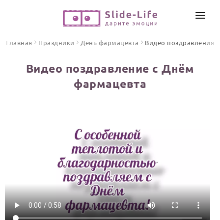
СОЗДАТЬ ВИДЕО
Главная
Праздники
День фармацевта
Видео поздравления
КАТАЛОГ
Видео поздравление с Днём
ИНСТРУМЕНТЫ
фармацевта
ПО ФОРМАТУ
ТЕКСТЫ И ИДЕИ
Видео поздравления
Песни поздравления
ЦЕНЫ
Открытки
ОТЗЫВЫ
Стихи и тексты
ПРАЗДНИКИ
С Днем рождения
Юбилей
Свадьба