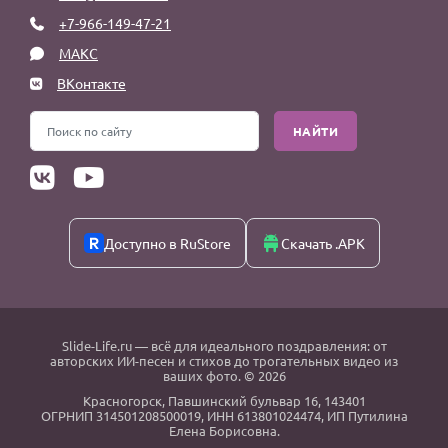
+7-966-149-47-21
МАКС
ВКонтакте
НАЙТИ
Доступно в RuStore
Скачать .APK
Slide-Life.ru
— всё для идеального поздравления: от
авторских ИИ-песен и стихов до трогательных видео из
ваших фото. © 2026
Красногорск
,
Павшинский бульвар 16,
143401
ОГРНИП 314501208500019, ИНН 613801024474, ИП Путилина
Елена Борисовна.