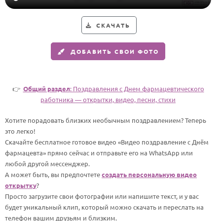
Годовщина свадьбы
СКАЧАТЬ
Календарь праздников
ДОБАВИТЬ СВОИ ФОТО
КОМУ
Женщине
Мужчине
👉
Общий раздел
: Поздравления с Днем фармацевтического
работника — открытки, видео, песни, стихи
Маме
Папе
Хотите порадовать близких необычным поздравлением? Теперь
это легко!
Детям
Скачайте бесплатное готовое видео «Видео поздравление с Днём
Все родственники
фармацевта» прямо сейчас и отправьте его на WhatsApp или
любой другой мессенджер.
А может быть, вы предпочтете
создать персональную видео
ПЕРСОНАЛЬНЫЕ
открытку
?
Пожелания
Просто загрузите свои фотографии или напишите текст, и у вас
будет уникальный клип, который можно скачать и переслать на
По именам
телефон вашим друзьям и близким.