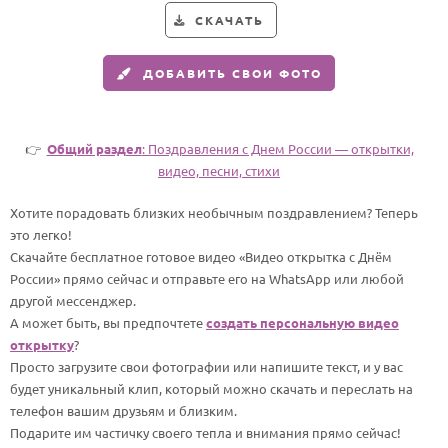
СКАЧАТЬ
HOT
Выпускной
Календарь праздников
ДОБАВИТЬ СВОИ ФОТО
КОМУ
Женщине
👉
Общий раздел
: Поздравления с Днем России — открытки,
видео, песни, стихи
Мужчине
Маме
Хотите порадовать близких необычным поздравлением? Теперь
это легко!
Папе
Скачайте бесплатное готовое видео «Видео открытка с Днём
Детям
России» прямо сейчас и отправьте его на WhatsApp или любой
другой мессенджер.
Все родственники
А может быть, вы предпочтете
создать персональную видео
открытку
?
ПЕРСОНАЛЬНЫЕ
Просто загрузите свои фотографии или напишите текст, и у вас
Пожелания
будет уникальный клип, который можно скачать и переслать на
телефон вашим друзьям и близким.
По именам
Подарите им частичку своего тепла и внимания прямо сейчас!