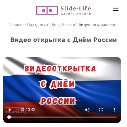
СОЗДАТЬ ВИДЕО
Главная
Праздники
День России
Видео поздравления
КАТАЛОГ
Видео открытка с Днём России
ИНСТРУМЕНТЫ
ПО ФОРМАТУ
ТЕКСТЫ И ИДЕИ
Видео поздравления
Песни поздравления
ЦЕНЫ
Открытки
ОТЗЫВЫ
Стихи и тексты
ПРАЗДНИКИ
С Днем рождения
Юбилей
Свадьба