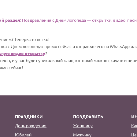
й раздел
: Поздравления с Днем логопеда — открытки, видео, песн
нием? Теперь это легко!
тка с Днём логопеда» прямо сейчас и отправьте его на WhatsApp и
ьную видео открытку
?
екст, и у вас будет уникальный клип, который можно скачать и пер
ямо сейчас!
ПРАЗДНИКИ
ПОЗДРАВИТЬ
И
День рождения
Женщину
Ка
Юбилей
Мужчину
Це