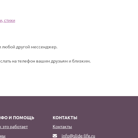
и, стихи
ли любой другой мессенджер.
еслать на телефон вашим друзьям и близким.
НФО И ПОМОЩЬ
КОНТАКТЫ
к это работает
Контакты
ны
info@slide-life.ru