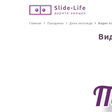
Главная
Праздники
День логопеда
Видео п
Ви