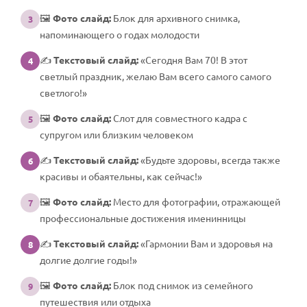
🖼️
Фото слайд:
Блок для архивного снимка,
3
напоминающего о годах молодости
✍️
Текстовый слайд:
«Сегодня Вам 70! В этот
4
светлый праздник, желаю Вам всего самого самого
светлого!»
🖼️
Фото слайд:
Слот для совместного кадра с
5
супругом или близким человеком
✍️
Текстовый слайд:
«Будьте здоровы, всегда также
6
красивы и обаятельны, как сейчас!»
🖼️
Фото слайд:
Место для фотографии, отражающей
7
профессиональные достижения именинницы
✍️
Текстовый слайд:
«Гармонии Вам и здоровья на
8
долгие долгие годы!»
🖼️
Фото слайд:
Блок под снимок из семейного
9
путешествия или отдыха