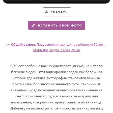
Годовщина свадьбы
СКАЧАТЬ
Календарь праздников
ВСТАВИТЬ СВОИ ФОТО
КОМУ
Женщине
👉
Общий раздел
: Поздравления женщине с юбилеем 70 лет —
Мужчине
открытки, видео, песни, стихи
Маме
Папе
В 70 лет особенно важно чувствовать внимание и тепло
Детям
близких людей. Этот видеоролик создан как бережная
история, где каждая фотография становится важным
Все родственники
фрагментом большого жизненного пути. Лаконичный
визуальный ряд позволяет акцентировать внимание на
ПЕРСОНАЛЬНЫЕ
светлых моментах, будь то семейные встречи или
Пожелания
достижения, которыми по праву гордится именинница.
По именам
Шаблон уже полностью готов к использованию, поэтому