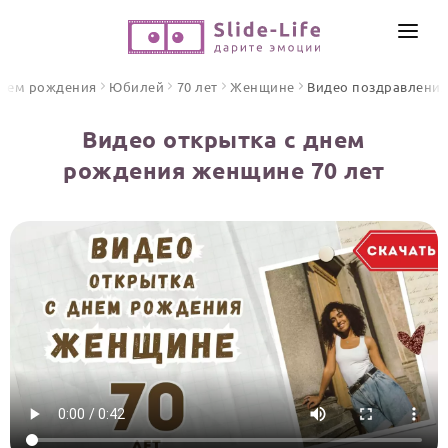
СОЗДАТЬ ВИДЕО
днем рождения
Юбилей
70 лет
Женщине
Видео поздравления
КАТАЛОГ
Видео открытка с днем
ИНСТРУМЕНТЫ
рождения женщине 70 лет
ПО ФОРМАТУ
ТЕКСТЫ И ИДЕИ
Видео поздравления
Песни поздравления
ЦЕНЫ
Открытки
ОТЗЫВЫ
Стихи и тексты
ПРАЗДНИКИ
С Днем рождения
Юбилей
Свадьба