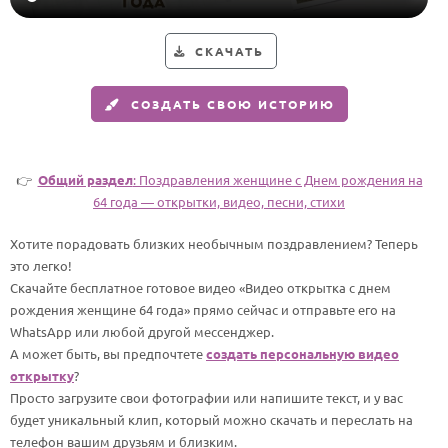
Годовщина свадьбы
СКАЧАТЬ
Календарь праздников
СОЗДАТЬ СВОЮ ИСТОРИЮ
КОМУ
Женщине
Мужчине
👉
Общий раздел
: Поздравления женщине c Днем рождения на
64 года — открытки, видео, песни, стихи
Маме
Папе
Хотите порадовать близких необычным поздравлением? Теперь
это легко!
Детям
Скачайте бесплатное готовое видео «Видео открытка с днем
Все родственники
рождения женщине 64 года» прямо сейчас и отправьте его на
WhatsApp или любой другой мессенджер.
А может быть, вы предпочтете
создать персональную видео
ПЕРСОНАЛЬНЫЕ
открытку
?
Пожелания
Просто загрузите свои фотографии или напишите текст, и у вас
будет уникальный клип, который можно скачать и переслать на
По именам
телефон вашим друзьям и близким.