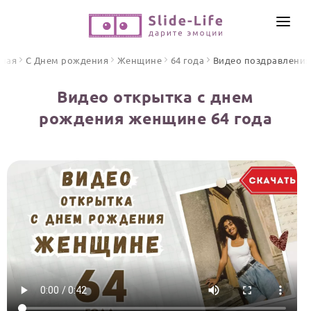
СОЗДАТЬ ВИДЕО
вная
С Днем рождения
Женщине
64 года
Видео поздравления
КАТАЛОГ
Видео открытка с днем
ИНСТРУМЕНТЫ
рождения женщине 64 года
ПО ФОРМАТУ
ТЕКСТЫ И ИДЕИ
Видео поздравления
Песни поздравления
ЦЕНЫ
Открытки
ОТЗЫВЫ
Стихи и тексты
ПРАЗДНИКИ
С Днем рождения
Юбилей
Свадьба