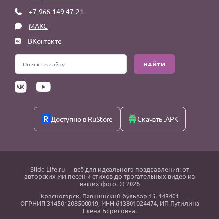
+7-966-149-47-21
МАКС
ВКонтакте
НАЙТИ
Доступно в RuStore
Скачать .APK
Slide-Life.ru
— всё для идеального поздравления: от
авторских ИИ-песен и стихов до трогательных видео из
ваших фото. © 2026
Красногорск
,
Павшинский бульвар 16,
143401
ОГРНИП 314501208500019, ИНН 613801024474, ИП Путилина
Елена Борисовна.