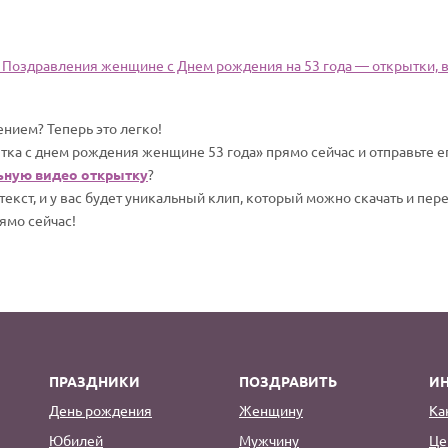
: Поздравления женщине c Днем рождения на 53 года — открытки, ви
нием? Теперь это легко!
тка с днем рождения женщине 53 года» прямо сейчас и отправьте е
ьную видео открытку
?
екст, и у вас будет уникальный клип, который можно скачать и пер
ямо сейчас!
ПРАЗДНИКИ
ПОЗДРАВИТЬ
И
День рождения
Женщину
Ка
Юбилей
Мужчину
Це