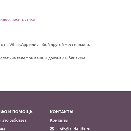
део, песни, стихи
го на WhatsApp или любой другой мессенджер.
еслать на телефон вашим друзьям и близким.
НФО И ПОМОЩЬ
КОНТАКТЫ
к это работает
Контакты
ны
info@slide-life.ru