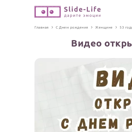
Главная
С Днем рождения
Женщине
53 год
Видео откры