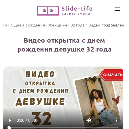
СОЗДАТЬ ВИДЕО
вная
С Днем рождения
Женщине
32 года
Видео поздравления
КАТАЛОГ
Видео открытка с днем
ИНСТРУМЕНТЫ
рождения девушке 32 года
ПО ФОРМАТУ
ТЕКСТЫ И ИДЕИ
Видео поздравления
Песни поздравления
ЦЕНЫ
Открытки
ОТЗЫВЫ
Стихи и тексты
ПРАЗДНИКИ
С Днем рождения
Юбилей
Свадьба