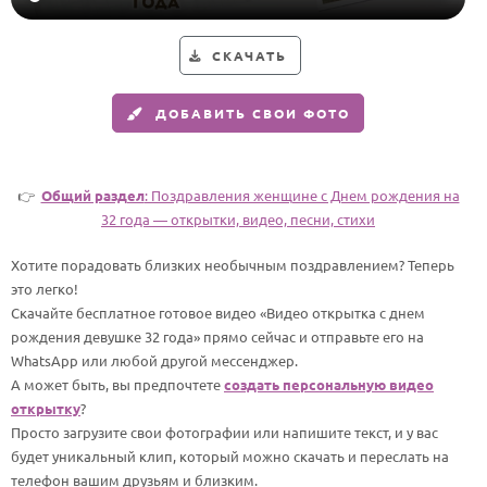
HOT
Выпускной
СКАЧАТЬ
Календарь праздников
ДОБАВИТЬ СВОИ ФОТО
КОМУ
Женщине
Мужчине
👉
Общий раздел
: Поздравления женщине c Днем рождения на
32 года — открытки, видео, песни, стихи
Маме
Папе
Хотите порадовать близких необычным поздравлением? Теперь
это легко!
Детям
Скачайте бесплатное готовое видео «Видео открытка с днем
Все родственники
рождения девушке 32 года» прямо сейчас и отправьте его на
WhatsApp или любой другой мессенджер.
А может быть, вы предпочтете
создать персональную видео
ПЕРСОНАЛЬНЫЕ
открытку
?
Пожелания
Просто загрузите свои фотографии или напишите текст, и у вас
будет уникальный клип, который можно скачать и переслать на
По именам
телефон вашим друзьям и близким.