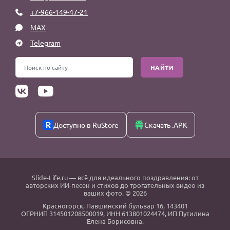
+7-966-149-47-21
MAX
Telegram
НАЙТИ
Доступно в RuStore
Скачать .APK
Slide-Life.ru
— всё для идеального поздравления: от
авторских ИИ-песен и стихов до трогательных видео из
ваших фото. © 2026
Красногорск
,
Павшинский бульвар 16,
143401
ОГРНИП 314501208500019, ИНН 613801024474, ИП Путилина
Елена Борисовна.