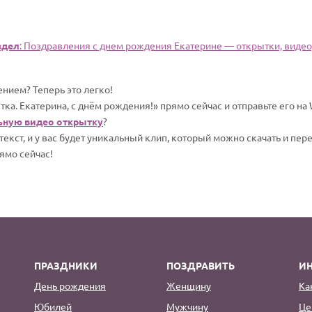
здел
: Поздравления с днем рождения Екатерине — открытки, видео,
нием? Теперь это легко!
тка. Екатерина, с днём рождения!» прямо сейчас и отправьте его н
ьную видео открытку
?
екст, и у вас будет уникальный клип, который можно скачать и пер
ямо сейчас!
ПРАЗДНИКИ
ПОЗДРАВИТЬ
И
День рождения
Женщину
Ка
Юбилей
Мужчину
Це