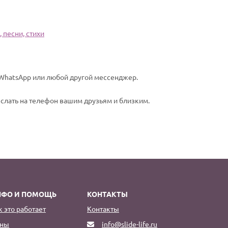
 песни, стихи
а WhatsApp или любой другой мессенджер.
еслать на телефон вашим друзьям и близким.
НФО И ПОМОЩЬ
КОНТАКТЫ
к это работает
Контакты
ны
info@slide-life.ru