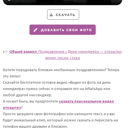
Годовщина свадьбы
СКАЧАТЬ
Календарь праздников
ДОБАВИТЬ СВОИ ФОТО
КОМУ
Женщине
Мужчине
👉
Общий раздел
: Поздравления с Днем менеджера — открытки,
видео, песни, стихи
Маме
Папе
Хотите порадовать близких необычным поздравлением? Теперь
это легко!
Детям
Скачайте бесплатное готовое видео «Видео из фото на день
Все родственники
менеджера» прямо сейчас и отправьте его на WhatsApp или
любой другой мессенджер.
А может быть, вы предпочтете
создать персональную видео
ПЕРСОНАЛЬНЫЕ
открытку
?
Пожелания
Просто загрузите свои фотографии или напишите текст, и у вас
будет уникальный клип, который можно скачать и переслать на
По именам
телефон вашим друзьям и близким.