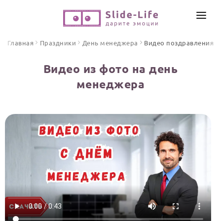
СОЗДАТЬ ВИДЕО
Главная
Праздники
День менеджера
Видео поздравления
КАТАЛОГ
Видео из фото на день
ИНСТРУМЕНТЫ
менеджера
ПО ФОРМАТУ
ТЕКСТЫ И ИДЕИ
Видео поздравления
Песни поздравления
ЦЕНЫ
Открытки
ОТЗЫВЫ
Стихи и тексты
ПРАЗДНИКИ
С Днем рождения
Юбилей
Свадьба