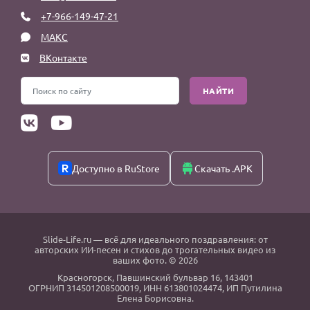
+7-966-149-47-21
МАКС
ВКонтакте
НАЙТИ
Доступно в RuStore
Скачать .APK
Slide-Life.ru
— всё для идеального поздравления: от
авторских ИИ-песен и стихов до трогательных видео из
ваших фото. © 2026
Красногорск
,
Павшинский бульвар 16,
143401
ОГРНИП 314501208500019, ИНН 613801024474, ИП Путилина
Елена Борисовна.