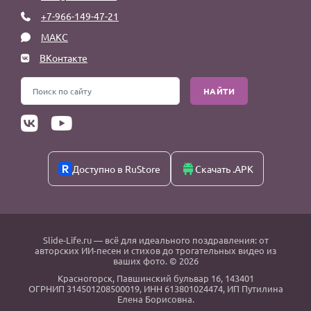
+7-966-149-47-21
МАКС
ВКонтакте
НАЙТИ
Доступно в RuStore
Скачать .APK
Slide-Life.ru
— всё для идеального поздравления: от
авторских ИИ-песен и стихов до трогательных видео из
ваших фото. © 2026
Красногорск
,
Павшинский бульвар 16,
143401
ОГРНИП 314501208500019, ИНН 613801024474, ИП Путилина
Елена Борисовна.