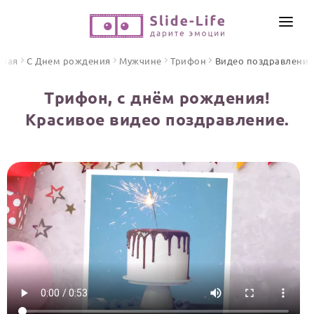
СОЗДАТЬ ВИДЕО
вная
С Днем рождения
Мужчине
Трифон
Видео поздравления
КАТАЛОГ
Трифон, с днём рождения!
ИНСТРУМЕНТЫ
Красивое видео поздравление.
ПО ФОРМАТУ
ТЕКСТЫ И ИДЕИ
Видео поздравления
Песни поздравления
ЦЕНЫ
Открытки
ОТЗЫВЫ
Стихи и тексты
ПРАЗДНИКИ
С Днем рождения
Юбилей
Свадьба