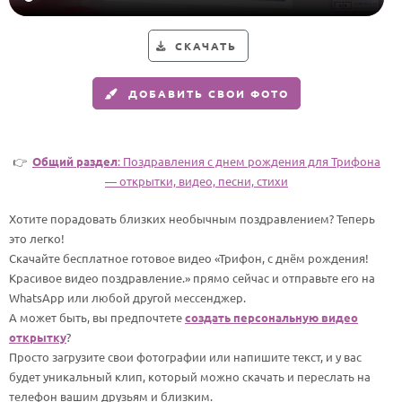
Годовщина свадьбы
СКАЧАТЬ
Календарь праздников
ДОБАВИТЬ СВОИ ФОТО
КОМУ
Женщине
Мужчине
👉
Общий раздел
: Поздравления с днем рождения для Трифона
— открытки, видео, песни, стихи
Маме
Папе
Хотите порадовать близких необычным поздравлением? Теперь
это легко!
Детям
Скачайте бесплатное готовое видео «Трифон, с днём рождения!
Все родственники
Красивое видео поздравление.» прямо сейчас и отправьте его на
WhatsApp или любой другой мессенджер.
А может быть, вы предпочтете
создать персональную видео
ПЕРСОНАЛЬНЫЕ
открытку
?
Пожелания
Просто загрузите свои фотографии или напишите текст, и у вас
будет уникальный клип, который можно скачать и переслать на
По именам
телефон вашим друзьям и близким.