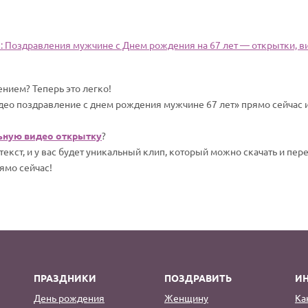
л
: Поздравления мужчине c Днем рождения на 67 лет — открытки, ви
нием? Теперь это легко!
део поздравление с днем рождения мужчине 67 лет» прямо сейчас и
ьную видео открытку
?
екст, и у вас будет уникальный клип, который можно скачать и пер
ямо сейчас!
ПРАЗДНИКИ
ПОЗДРАВИТЬ
И
День рождения
Женщину
Ка