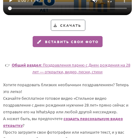
Годовщина свадьбы
Календарь праздников
СКАЧАТЬ
КОМУ
ВСТАВИТЬ СВОИ ФОТО
Женщине
Мужчине
Маме
👉
Общий раздел
: Поздравления парню c Днем рождения на 28
лет — открытки, видео, песни, стихи
Папе
Хотите порадовать близких необычным поздравлением? Теперь
Детям
это легко!
Все родственники
Скачайте бесплатное готовое видео «Стильное видео
поздравление с днем рождения мужчине 28 лет» прямо сейчас и
ПЕРСОНАЛЬНЫЕ
отправьте его на WhatsApp или любой другой мессенджер.
А может быть, вы предпочтете
создать персональную видео
Пожелания
открытку
?
По именам
Просто загрузите свои фотографии или напишите текст, и у вас