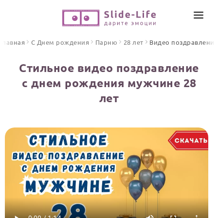
СОЗДАТЬ ВИДЕО
Главная
С Днем рождения
Парню
28 лет
Видео поздравлени
КАТАЛОГ
Стильное видео поздравление
ИНСТРУМЕНТЫ
с днем рождения мужчине 28
ПО ФОРМАТУ
лет
ТЕКСТЫ И ИДЕИ
Видео поздравления
Песни поздравления
ЦЕНЫ
Открытки
ОТЗЫВЫ
Стихи и тексты
ПРАЗДНИКИ
С Днем рождения
Юбилей
Свадьба