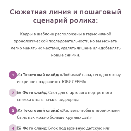
Сюжетная линия и пошаговый
сценарий ролика:
Кадры в шаблоне расположены в гармоничной
хронологической последовательности, но вы можете
легко менять их местами, удалять лишние или добавлять
новые снимки.
✍️
Текстовый слайд:
«Любимый папа, сегодня я хочу
1
искренне поздравить с ЮБИЛЕЕМ!»
🖼️
Фото слайд:
Слот для стартового портретного
2
снимка отца в начале видеоряда
✍️
Текстовый слайд:
«Желаем, чтобы в твоей жизни
3
было как можно больше круглых дат!»
🖼️
Фото слайд:
Блок под архивную детскую или
4