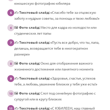
юношескую фотографию юбиляра
✍️
Текстовый слайд:
«Спасибо тебе за отцовскую
5
заботу и мудрые советы, за помощь и твою любовь!»
🖼️
Фото слайд:
Место для кадра из молодости или
6
студенческих лет папы
✍️
Текстовый слайд:
«Пусть все добро, что ты, папа,
7
делаешь, возвращается тебе в многократном
размере»
🖼️
Фото слайд:
Окно для отображения важного
8
жизненного достижения или памятного момента
✍️
Текстовый слайд:
«Здоровья, счастья, успехов
9
тебе, а любовь, уважение близких у тебя уже есть!»
🖼️
Фото слайд:
Слот под семейную фотографию с
10
супругой или в кругу близких
✍️
Текстовый слайд:
«С ЮБИЛЕЕМ, наш главный
11