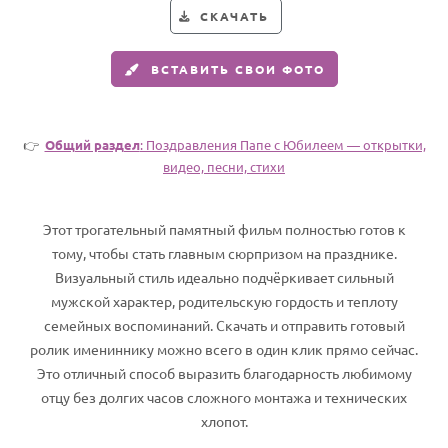
СКАЧАТЬ
Годовщина свадьбы
Календарь праздников
ВСТАВИТЬ СВОИ ФОТО
КОМУ
Женщине
👉
Общий раздел
: Поздравления Папе с Юбилеем — открытки,
видео, песни, стихи
Мужчине
Маме
Этот трогательный памятный фильм полностью готов к
Папе
тому, чтобы стать главным сюрпризом на празднике.
Детям
Визуальный стиль идеально подчёркивает сильный
мужской характер, родительскую гордость и теплоту
Все родственники
семейных воспоминаний. Скачать и отправить готовый
ролик имениннику можно всего в один клик прямо сейчас.
ПЕРСОНАЛЬНЫЕ
Это отличный способ выразить благодарность любимому
Пожелания
отцу без долгих часов сложного монтажа и технических
хлопот.
По именам