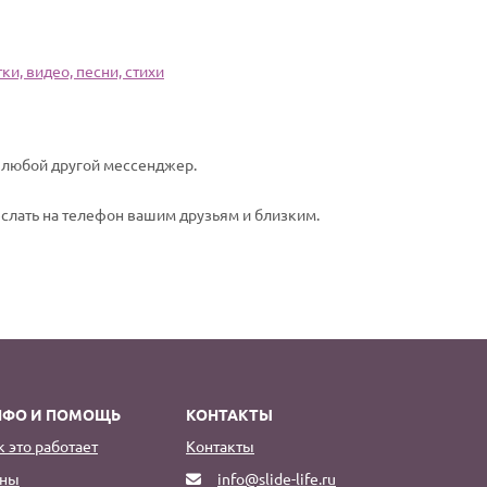
и, видео, песни, стихи
и любой другой мессенджер.
еслать на телефон вашим друзьям и близким.
НФО И ПОМОЩЬ
КОНТАКТЫ
к это работает
Контакты
ны
info@slide-life.ru