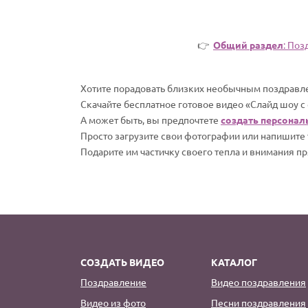
👉
Общий раздел
: Поз
Хотите порадовать близких необычным поздравле
Скачайте бесплатное готовое видео «Слайд шоу с
А может быть, вы предпочтете
создать персонал
Просто загрузите свои фотографии или напишите т
Подарите им частичку своего тепла и внимания пр
СОЗДАТЬ ВИДЕО
КАТАЛОГ
Поздравление
Видео поздравления
Видео из фото
Песни поздравления