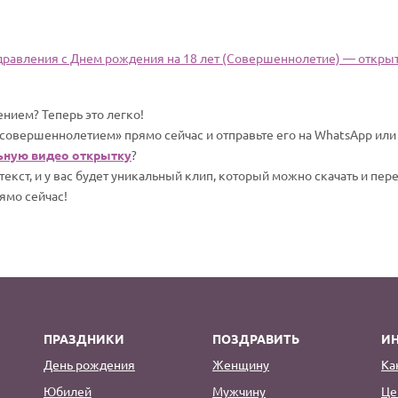
дравления c Днем рождения на 18 лет (Совершеннолетие) — открытк
нием? Теперь это легко!
 совершеннолетием» прямо сейчас и отправьте его на WhatsApp ил
ьную видео открытку
?
екст, и у вас будет уникальный клип, который можно скачать и пер
ямо сейчас!
ПРАЗДНИКИ
ПОЗДРАВИТЬ
И
День рождения
Женщину
Ка
Юбилей
Мужчину
Це