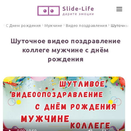
СОЗДАТЬ ВИДЕО
ая
С Днем рождения
Мужчине
Видео поздравления
Шуточные
КАТАЛОГ
Шуточное видео поздравление
ИНСТРУМЕНТЫ
коллеге мужчине с днём
ПО ФОРМАТУ
рождения
ТЕКСТЫ И ИДЕИ
Видео поздравления
Песни поздравления
ЦЕНЫ
Открытки
ОТЗЫВЫ
Стихи и тексты
ПРАЗДНИКИ
С Днем рождения
Юбилей
Свадьба