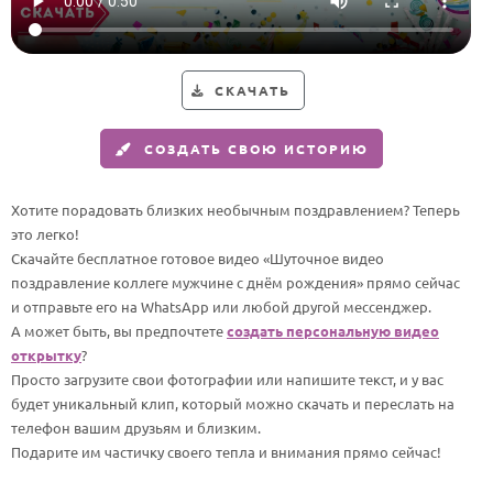
Годовщина свадьбы
Календарь праздников
СКАЧАТЬ
КОМУ
СОЗДАТЬ СВОЮ ИСТОРИЮ
Женщине
Мужчине
Хотите порадовать близких необычным поздравлением? Теперь
Маме
это легко!
Скачайте бесплатное готовое видео «Шуточное видео
Папе
поздравление коллеге мужчине с днём рождения» прямо сейчас
Детям
и отправьте его на WhatsApp или любой другой мессенджер.
А может быть, вы предпочтете
создать персональную видео
Все родственники
открытку
?
Просто загрузите свои фотографии или напишите текст, и у вас
ПЕРСОНАЛЬНЫЕ
будет уникальный клип, который можно скачать и переслать на
Пожелания
телефон вашим друзьям и близким.
Подарите им частичку своего тепла и внимания прямо сейчас!
По именам