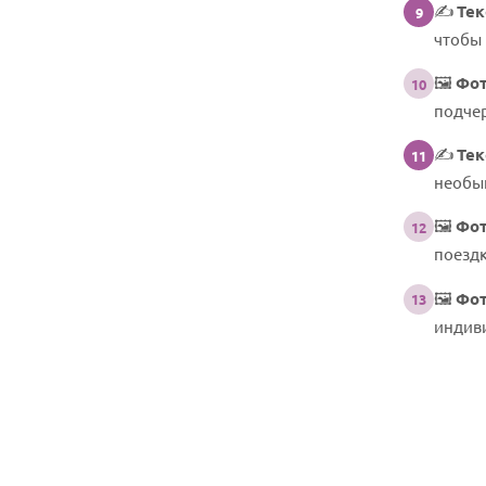
✍️
Тек
9
чтобы 
🖼️
Фот
10
подче
✍️
Тек
11
необы
🖼️
Фот
12
поездк
🖼️
Фот
13
индив