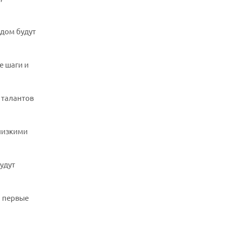
ядом будут
е шаги и
 талантов
лизкими
удут
и первые