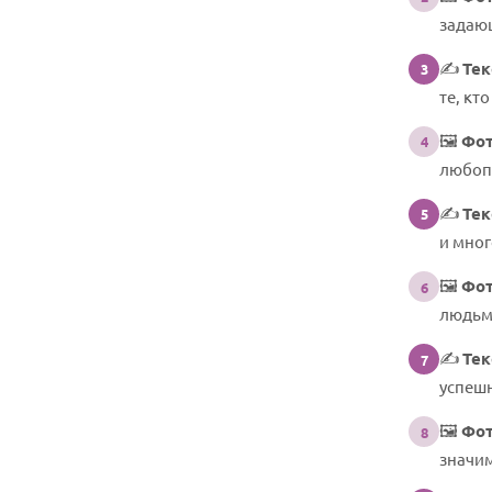
задаю
✍️
Тек
3
те, кто
🖼️
Фот
4
любопы
✍️
Тек
5
и мног
🖼️
Фот
6
людьми
✍️
Тек
7
успеш
🖼️
Фот
8
значи