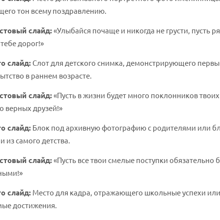
щего тон всему поздравлению.
стовый слайд:
«Улыбайся почаще и никогда не грусти, пусть р
 тебе дорог!»
о слайд:
Слот для детского снимка, демонстрирующего первы
тство в раннем возрасте.
стовый слайд:
«Пусть в жизни будет много поклонников твоих
о верных друзей!»
о слайд:
Блок под архивную фотографию с родителями или б
 из самого детства.
стовый слайд:
«Пусть все твои смелые поступки обязательно б
ными!»
о слайд:
Место для кадра, отражающего школьные успехи ил
мые достижения.