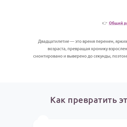
👉
Общий р
Двадцатилетие — это время перемен, ярких
возраста, превращая хронику взросле
смонтировано и выверено до секунды, поэтому
Как превратить э
⏱️