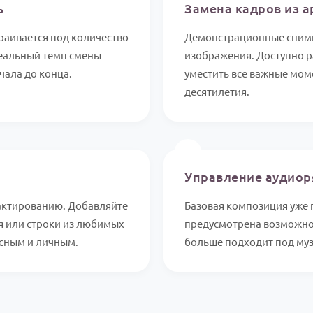
ь
Замена кадров из а
аивается под количество
Демонстрационные снимк
деальный темп смены
изображения. Доступно р
чала до конца.
уместить все важные мом
десятилетия.
🎵
Управление аудио
актированию. Добавляйте
Базовая композиция уже 
я или строки из любимых
предусмотрена возможнос
есным и личным.
больше подходит под му