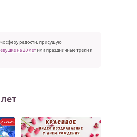
тмосферу радости, присущую
евушке на 20 лет
или праздничные треки к
 лет