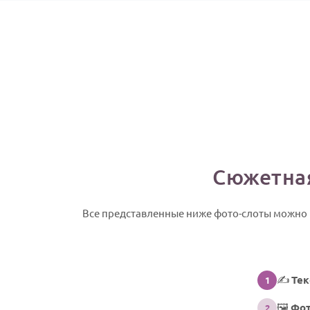
Сюжетная
Все представленные ниже фото-слоты можно 
✍️
Тек
1
🖼️
Фот
2