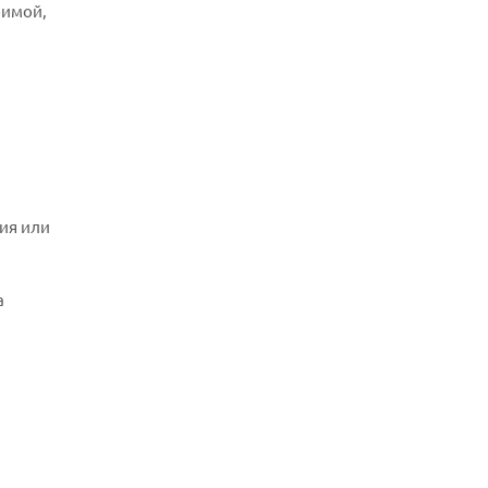
бимой,
вия или
а