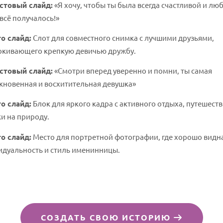
стовый слайд:
«Я хочу, чтобы ты была всегда счастливой и лю
всё получалось!»
о слайд:
Слот для совместного снимка с лучшими друзьями,
ркивающего крепкую девичью дружбу.
стовый слайд:
«Смотри вперед уверенно и помни, ты самая
кновенная и восхитительная девушка»
о слайд:
Блок для яркого кадра с активного отдыха, путешест
и на природу.
о слайд:
Место для портретной фотографии, где хорошо видн
идуальность и стиль именинницы.
СОЗДАТЬ СВОЮ ИСТОРИЮ