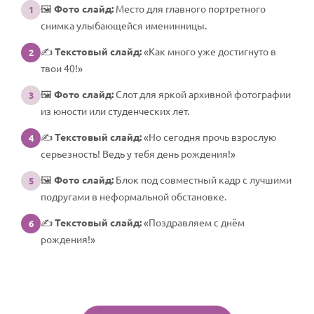
🖼️
Фото слайд:
Место для главного портретного
1
снимка улыбающейся именинницы.
✍️
Текстовый слайд:
«Как много уже достигнуто в
2
твои 40!»
🖼️
Фото слайд:
Слот для яркой архивной фотографии
3
из юности или студенческих лет.
✍️
Текстовый слайд:
«Но сегодня прочь взрослую
4
серьезность! Ведь у тебя день рождения!»
🖼️
Фото слайд:
Блок под совместный кадр с лучшими
5
подругами в неформальной обстановке.
✍️
Текстовый слайд:
«Поздравляем с днём
6
рождения!»