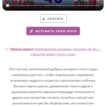
Годовщина свадьбы
Календарь праздников
СКАЧАТЬ
КОМУ
ВСТАВИТЬ СВОИ ФОТО
Женщине
Мужчине
👉
Общий раздел
: Поздравления женщине с юбилеем 40 лет —
Маме
открытки, видео, песни, стихи
Папе
Детям
Этот легкий, наполненный добрым юмором стиль создан
Все родственники
специально для того, чтобы подчеркнуть очарование,
жизненную мудрость и красоту сорокалетнего юбилея.
ПЕРСОНАЛЬНЫЕ
Всплеск ярких красок, динамичная смена кадров и
душевные акценты идеально передадут искренность
Пожелания
дружеских моментов, теплоту семейных связей или
По именам
романтические чувства. Видеоролик уже полностью