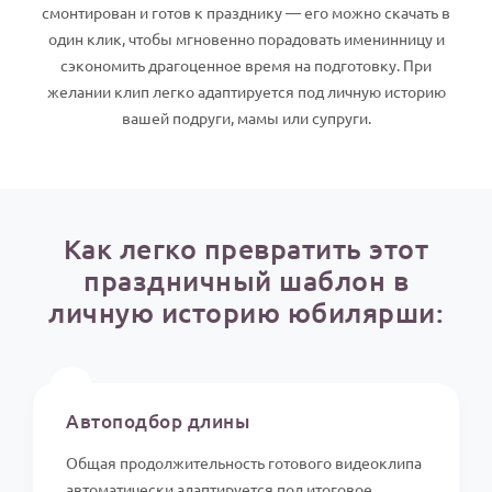
По годам
смонтирован и готов к празднику — его можно скачать в
один клик, чтобы мгновенно порадовать именинницу и
сэкономить драгоценное время на подготовку. При
желании клип легко адаптируется под личную историю
вашей подруги, мамы или супруги.
Как легко превратить этот
праздничный шаблон в
личную историю юбилярши:
⏱️
Автоподбор длины
Общая продолжительность готового видеоклипа
автоматически адаптируется под итоговое