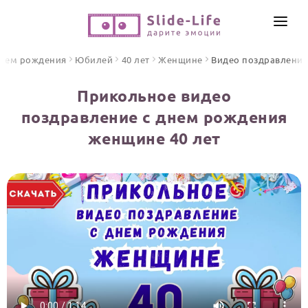
СОЗДАТЬ ВИДЕО
днем рождения
Юбилей
40 лет
Женщине
Видео поздравления
КАТАЛОГ
Прикольное видео
ИНСТРУМЕНТЫ
поздравление с днем рождения
ПО ФОРМАТУ
женщине 40 лет
ТЕКСТЫ И ИДЕИ
Видео поздравления
Песни поздравления
ЦЕНЫ
Открытки
ОТЗЫВЫ
Стихи и тексты
ПРАЗДНИКИ
С Днем рождения
Юбилей
Свадьба