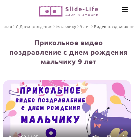
СОЗДАТЬ ВИДЕО
лавная
С Днем рождения
Мальчику
9 лет
Видео поздравлени
КАТАЛОГ
Прикольное видео
ИНСТРУМЕНТЫ
поздравление с днем рождения
ПО ФОРМАТУ
мальчику 9 лет
ТЕКСТЫ И ИДЕИ
Видео поздравления
Песни поздравления
ЦЕНЫ
Открытки
ОТЗЫВЫ
Стихи и тексты
ПРАЗДНИКИ
С Днем рождения
Юбилей
Свадьба