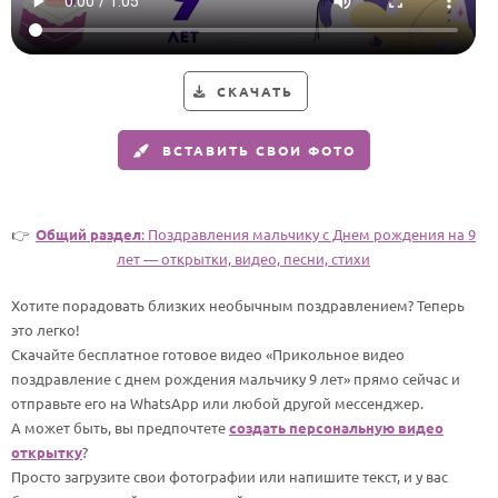
Годовщина свадьбы
Календарь праздников
СКАЧАТЬ
КОМУ
ВСТАВИТЬ СВОИ ФОТО
Женщине
Мужчине
Маме
👉
Общий раздел
: Поздравления мальчику c Днем рождения на 9
лет — открытки, видео, песни, стихи
Папе
Хотите порадовать близких необычным поздравлением? Теперь
Детям
это легко!
Все родственники
Скачайте бесплатное готовое видео «Прикольное видео
поздравление с днем рождения мальчику 9 лет» прямо сейчас и
ПЕРСОНАЛЬНЫЕ
отправьте его на WhatsApp или любой другой мессенджер.
А может быть, вы предпочтете
создать персональную видео
Пожелания
открытку
?
По именам
Просто загрузите свои фотографии или напишите текст, и у вас