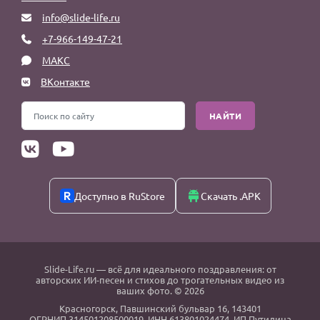
info@slide-life.ru
+7-966-149-47-21
МАКС
ВКонтакте
НАЙТИ
Доступно в RuStore
Скачать .APK
Slide-Life.ru
— всё для идеального поздравления: от
авторских ИИ-песен и стихов до трогательных видео из
ваших фото. © 2026
Красногорск
,
Павшинский бульвар 16,
143401
ОГРНИП 314501208500019, ИНН 613801024474, ИП Путилина