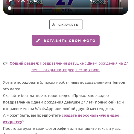
Годовщина свадьбы
Календарь праздников
СКАЧАТЬ
КОМУ
ВСТАВИТЬ СВОИ ФОТО
Женщине
Мужчине
Маме
👉
Общий раздел
: Поздравления девушке c Днем рождения на 27
лет — открытки, видео, песни, стихи
Папе
Хотите порадовать близких необычным поздравлением? Теперь
Детям
это легко!
Все родственники
Скачайте бесплатное готовое видео «Прикольное видео
поздравление с днем рождения девушке 27 лет» прямо сейчас и
ПЕРСОНАЛЬНЫЕ
отправьте его на WhatsApp или любой другой мессенджер.
А может быть, вы предпочтете
создать персональную видео
Пожелания
открытку
?
По именам
Просто загрузите свои фотографии или напишите текст, и у вас