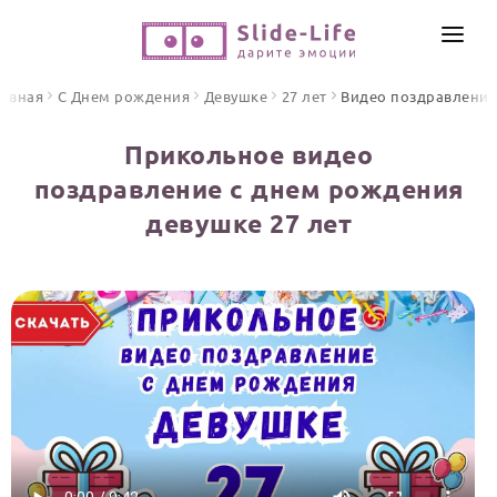
СОЗДАТЬ ВИДЕО
лавная
С Днем рождения
Девушке
27 лет
Видео поздравлени
КАТАЛОГ
Прикольное видео
ИНСТРУМЕНТЫ
поздравление с днем рождения
ПО ФОРМАТУ
девушке 27 лет
ТЕКСТЫ И ИДЕИ
Видео поздравления
Песни поздравления
ЦЕНЫ
Открытки
ОТЗЫВЫ
Стихи и тексты
ПРАЗДНИКИ
С Днем рождения
Юбилей
Свадьба