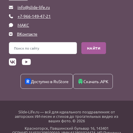
info@slide-life.ru
+7-966-149-47-21
МАКС
ВКонтакте
НАЙТИ
Доступно в RuStore
Скачать .APK
Slide-Life.ru
— всё для идеального поздравления: от
авторских ИИ-песен и стихов до трогательных видео из
ваших фото. © 2026
Красногорск
,
Павшинский бульвар 16,
143401
ОГРНИП 314501208500019, ИНН 613801024474, ИП Путилина