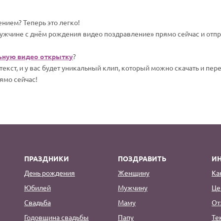
нием? Теперь это легко!
ужчине с днём рождения видео поздравление» прямо сейчас и отпр
ьную видео открытку
?
екст, и у вас будет уникальный клип, который можно скачать и пер
ямо сейчас!
ПРАЗДНИКИ
ПОЗДРАВИТЬ
И
День рождения
Женщину
Ка
Юбилей
Мужчину
Це
Свадьба
Маму
От
Годовщина свадьбы
Папу
Те