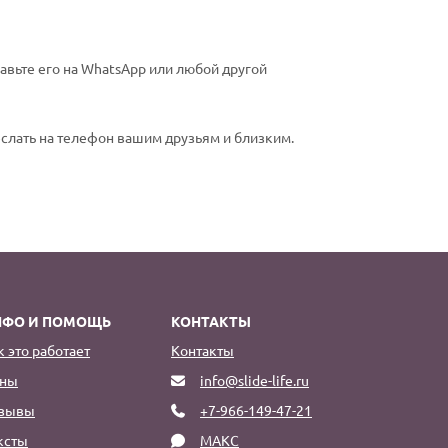
авьте его на WhatsApp или любой другой
еслать на телефон вашим друзьям и близким.
НФО И ПОМОЩЬ
КОНТАКТЫ
к это работает
Контакты
ны
info@slide-life.ru
зывы
+7-966-149-47-21
ксты
МАКС