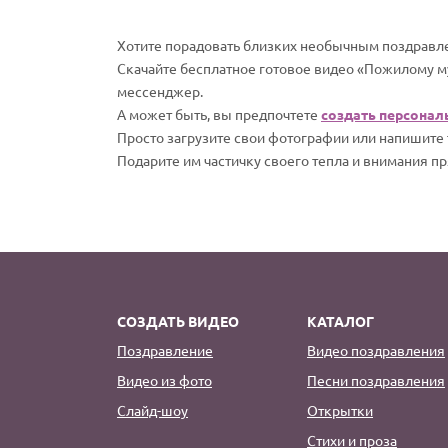
Хотите порадовать близких необычным поздравле
Скачайте бесплатное готовое видео «Пожилому м
мессенджер.
А может быть, вы предпочтете
создать персонал
Просто загрузите свои фотографии или напишите т
Подарите им частичку своего тепла и внимания пр
СОЗДАТЬ ВИДЕО
КАТАЛОГ
Поздравление
Видео поздравления
Видео из фото
Песни поздравления
Слайд-шоу
Открытки
Стихи и проза