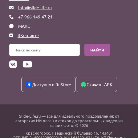
info@slide-life.ru
+7-966-149-47-21
МАКС
ВКонтакте
НАЙТИ
Доступно в RuStore
Скачать .APK
Slide-Life.ru
— всё для идеального поздравления: от
авторских ИИ-песен и стихов до трогательных видео из
ваших фото. © 2026
Красногорск
,
Павшинский бульвар 16,
143401
ОГРНИП 314501208500019, ИНН 613801024474, ИП Путилина