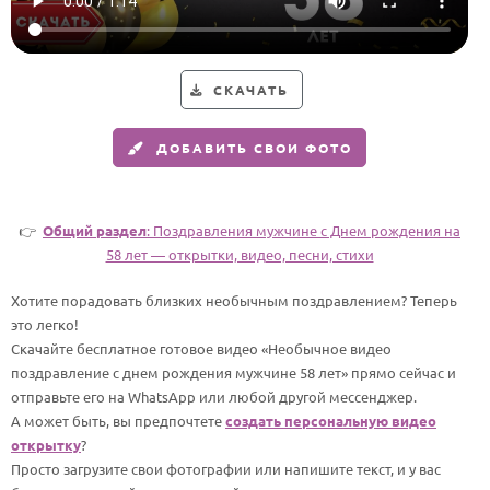
Годовщина свадьбы
Календарь праздников
СКАЧАТЬ
КОМУ
ДОБАВИТЬ СВОИ ФОТО
Женщине
Мужчине
Маме
👉
Общий раздел
: Поздравления мужчине c Днем рождения на
58 лет — открытки, видео, песни, стихи
Папе
Хотите порадовать близких необычным поздравлением? Теперь
Детям
это легко!
Все родственники
Скачайте бесплатное готовое видео «Необычное видео
поздравление с днем рождения мужчине 58 лет» прямо сейчас и
ПЕРСОНАЛЬНЫЕ
отправьте его на WhatsApp или любой другой мессенджер.
А может быть, вы предпочтете
создать персональную видео
Пожелания
открытку
?
По именам
Просто загрузите свои фотографии или напишите текст, и у вас