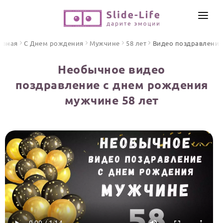
СОЗДАТЬ ВИДЕО
авная
С Днем рождения
Мужчине
58 лет
Видео поздравления
КАТАЛОГ
Необычное видео
ИНСТРУМЕНТЫ
поздравление с днем рождения
ПО ФОРМАТУ
мужчине 58 лет
ТЕКСТЫ И ИДЕИ
Видео поздравления
Песни поздравления
ЦЕНЫ
Открытки
ОТЗЫВЫ
Стихи и тексты
ПРАЗДНИКИ
С Днем рождения
Юбилей
Свадьба