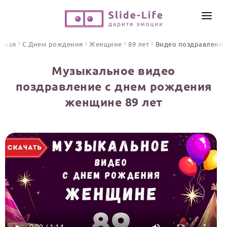
СОЗДАТЬ ВИДЕО
авная
С Днем рождения
Женщине
89 лет
Видео поздравления
КАТАЛОГ
Музыкальное видео
ИНСТРУМЕНТЫ
поздравление с днем рождения
ПО ФОРМАТУ
женщине 89 лет
ТЕКСТЫ И ИДЕИ
Видео поздравления
Песни поздравления
ЦЕНЫ
Открытки
ОТЗЫВЫ
Стихи и тексты
ПРАЗДНИКИ
С Днем рождения
Юбилей
Свадьба