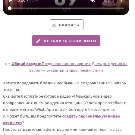
HOT
Выпускной
Календарь праздников
СКАЧАТЬ
КОМУ
ВСТАВИТЬ СВОИ ФОТО
Женщине
Мужчине
Маме
👉
Общий раздел
: Поздравления женщине c Днем рождения на
89 лет — открытки, видео, песни, стихи
Папе
Хотите порадовать близких необычным поздравлением? Теперь
Детям
это легко!
Все родственники
Скачайте бесплатное готовое видео «Музыкальное видео
поздравление с днем рождения женщине 89 лет» прямо сейчас и
ПЕРСОНАЛЬНЫЕ
отправьте его на WhatsApp или любой другой мессенджер.
А может быть, вы предпочтете
создать персональную видео
Пожелания
открытку
?
По именам
Просто загрузите свои фотографии или напишите текст, и у вас