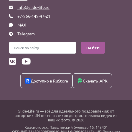
info@slide-life.ru
+7-966-149-47-21
MAX
Telegram
НАЙТИ
Доступно в RuStore
Скачать .APK
Slide-Life.ru
— всё для идеального поздравления: от
авторских ИИ-песен и стихов до трогательных видео из
ваших фото. © 2026
Красногорск
,
Павшинский бульвар 16,
143401
ОГРНИП 314501208500019, ИНН 613801024474, ИП Путилина