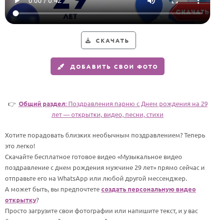
Годовщина свадьбы
Календарь праздников
СКАЧАТЬ
КОМУ
ДОБАВИТЬ СВОИ ФОТО
Женщине
Мужчине
Маме
👉
Общий раздел
: Поздравления парню c Днем рождения на 29
лет — открытки, видео, песни, стихи
Папе
Хотите порадовать близких необычным поздравлением? Теперь
Детям
это легко!
Все родственники
Скачайте бесплатное готовое видео «Музыкальное видео
поздравление с днем рождения мужчине 29 лет» прямо сейчас и
ПЕРСОНАЛЬНЫЕ
отправьте его на WhatsApp или любой другой мессенджер.
А может быть, вы предпочтете
создать персональную видео
Пожелания
открытку
?
По именам
Просто загрузите свои фотографии или напишите текст, и у вас