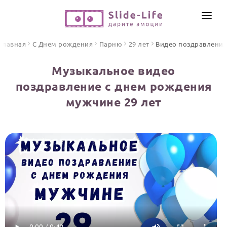
СОЗДАТЬ ВИДЕО
Главная
С Днем рождения
Парню
29 лет
Видео поздравлени
КАТАЛОГ
Музыкальное видео
ИНСТРУМЕНТЫ
поздравление с днем рождения
ПО ФОРМАТУ
мужчине 29 лет
ТЕКСТЫ И ИДЕИ
Видео поздравления
Песни поздравления
ЦЕНЫ
Открытки
ОТЗЫВЫ
Стихи и тексты
ПРАЗДНИКИ
С Днем рождения
Юбилей
Свадьба