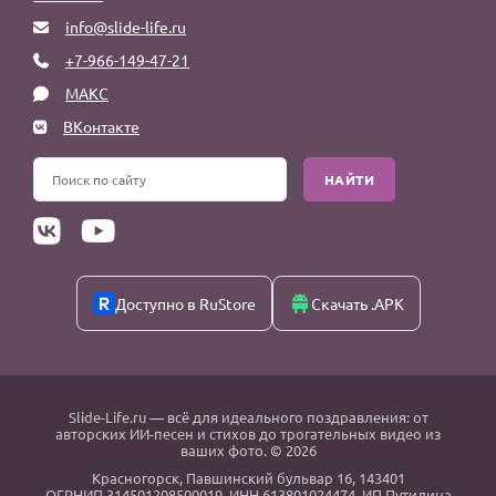
info@slide-life.ru
+7-966-149-47-21
МАКС
ВКонтакте
НАЙТИ
Доступно в RuStore
Скачать .APK
Slide-Life.ru
— всё для идеального поздравления: от
авторских ИИ-песен и стихов до трогательных видео из
ваших фото. © 2026
Красногорск
,
Павшинский бульвар 16,
143401
ОГРНИП 314501208500019, ИНН 613801024474, ИП Путилина