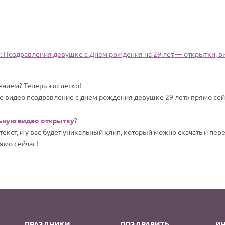
л
: Поздравления девушке c Днем рождения на 29 лет — открытки, ви
нием? Теперь это легко!
 видео поздравление с днем рождения девушке 29 лет» прямо сейч
ьную видео открытку
?
екст, и у вас будет уникальный клип, который можно скачать и пер
ямо сейчас!
ПРАЗДНИКИ
ПОЗДРАВИТЬ
И