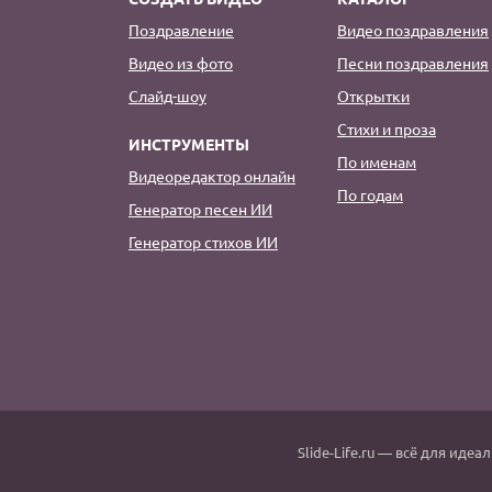
Поздравление
Видео поздравления
Видео из фото
Песни поздравления
Слайд-шоу
Открытки
Стихи и проза
ИНСТРУМЕНТЫ
По именам
Видеоредактор онлайн
По годам
Генератор песен ИИ
Генератор стихов ИИ
Slide-Life.ru
— всё для идеал