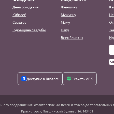
День рождения
Женщину
Ка
Юбилей
Мужчину
Це
Свадьба
Маму
От
Годовщина свадьбы
Папу
Те
Всех близких
Ид
Доступно в RuStore
Скачать .APK
ьного поздравления: от авторских ИИ-песен и стихов до трогательных 
Красногорск
,
Павшинский бульвар 16,
143401