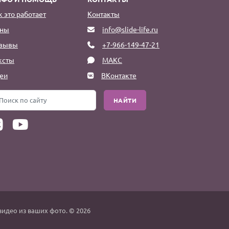
к это работает
Контакты
ны
info@slide-life.ru
зывы
+7-966-149-47-21
ксты
МАКС
еи
ВКонтакте
НАЙТИ
видео из ваших фото. © 2026