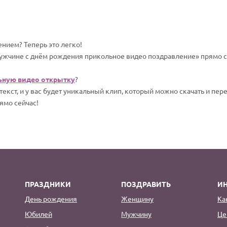
нием? Теперь это легко!
ужчине с днём рождения прикольное видео поздравление» прямо се
ьную видео открытку
?
екст, и у вас будет уникальный клип, который можно скачать и пер
ямо сейчас!
ПРАЗДНИКИ
ПОЗДРАВИТЬ
И
День рождения
Женщину
Ка
Юбилей
Мужчину
Це