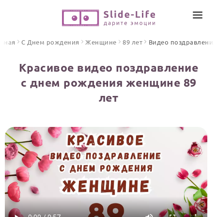
СОЗДАТЬ ВИДЕО
авная
С Днем рождения
Женщине
89 лет
Видео поздравления
КАТАЛОГ
Красивое видео поздравление
ИНСТРУМЕНТЫ
с днем рождения женщине 89
ПО ФОРМАТУ
лет
ТЕКСТЫ И ИДЕИ
Видео поздравления
Песни поздравления
ЦЕНЫ
Открытки
ОТЗЫВЫ
Стихи и тексты
ПРАЗДНИКИ
С Днем рождения
Юбилей
Свадьба