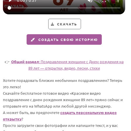
HOT
Выпускной
Календарь праздников
СКАЧАТЬ
КОМУ
СОЗДАТЬ СВОЮ ИСТОРИЮ
Женщине
Мужчине
Маме
👉
Общий раздел
: Поздравления женщине c Днем рождения на
89 лет — открытки, видео, песни, стихи
Папе
Хотите порадовать близких необычным поздравлением? Теперь
Детям
это легко!
Все родственники
Скачайте бесплатное готовое видео «Красивое видео
поздравление с днем рождения женщине 89 лет» прямо сейчас и
ПЕРСОНАЛЬНЫЕ
отправьте его на WhatsApp или любой другой мессенджер.
А может быть, вы предпочтете
создать персональную видео
Пожелания
открытку
?
По именам
Просто загрузите свои фотографии или напишите текст, и у вас