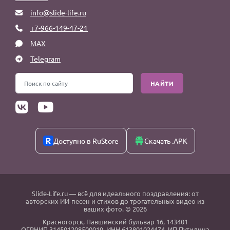
info@slide-life.ru
+7-966-149-47-21
MAX
Telegram
НАЙТИ
Доступно в RuStore
Скачать .APK
Slide-Life.ru
— всё для идеального поздравления: от
авторских ИИ-песен и стихов до трогательных видео из
ваших фото. © 2026
Красногорск
,
Павшинский бульвар 16,
143401
ОГРНИП 314501208500019, ИНН 613801024474, ИП Путилина