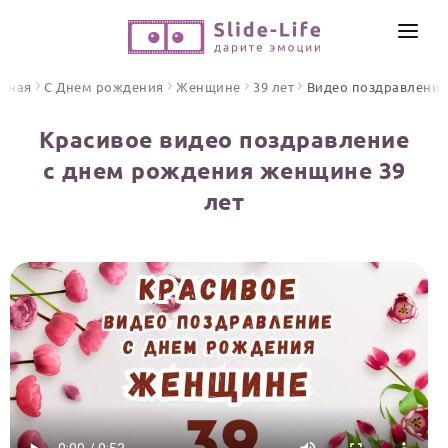
СОЗДАТЬ ВИДЕО
авная
С Днем рождения
Женщине
39 лет
Видео поздравления
КАТАЛОГ
Красивое видео поздравление
ИНСТРУМЕНТЫ
с днем рождения женщине 39
ПО ФОРМАТУ
лет
ТЕКСТЫ И ИДЕИ
Видео поздравления
Песни поздравления
ЦЕНЫ
Открытки
ОТЗЫВЫ
Стихи и тексты
ПРАЗДНИКИ
С Днем рождения
Юбилей
Свадьба