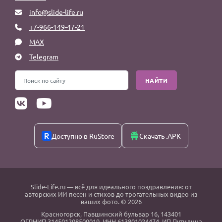
info@slide-life.ru
+7-966-149-47-21
MAX
Telegram
НАЙТИ
Доступно в RuStore
Скачать .APK
Slide-Life.ru
— всё для идеального поздравления: от
авторских ИИ-песен и стихов до трогательных видео из
ваших фото. © 2026
Красногорск
,
Павшинский бульвар 16,
143401
ОГРНИП 314501208500019, ИНН 613801024474, ИП Путилина