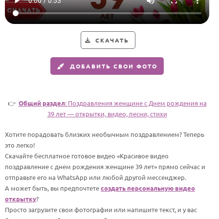
HOT
Выпускной
Календарь праздников
СКАЧАТЬ
КОМУ
ДОБАВИТЬ СВОИ ФОТО
Женщине
Мужчине
Маме
👉
Общий раздел
: Поздравления женщине c Днем рождения на
39 лет — открытки, видео, песни, стихи
Папе
Хотите порадовать близких необычным поздравлением? Теперь
Детям
это легко!
Все родственники
Скачайте бесплатное готовое видео «Красивое видео
поздравление с днем рождения женщине 39 лет» прямо сейчас и
ПЕРСОНАЛЬНЫЕ
отправьте его на WhatsApp или любой другой мессенджер.
А может быть, вы предпочтете
создать персональную видео
Пожелания
открытку
?
По именам
Просто загрузите свои фотографии или напишите текст, и у вас