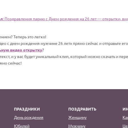
ел
: Поздравления парню c Днем рождения на 26 лет — открытки, вид
нием? Теперь это легко!
део с днем рождения мужчине 26 лет» прямо сейчас и отправьте ег
ьную видео открытку
?
екст, и у вас будет уникальный клип, который можно скачать и пер
ямо сейчас!
ПРАЗДНИКИ
ПОЗДРАВИТЬ
И
День рождения
Женщину
Ка
Юбилей
Мужчину
Це