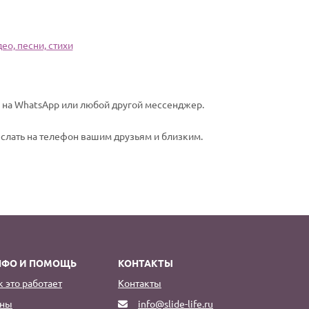
ео, песни, стихи
о на WhatsApp или любой другой мессенджер.
еслать на телефон вашим друзьям и близким.
НФО И ПОМОЩЬ
КОНТАКТЫ
к это работает
Контакты
ны
info@slide-life.ru