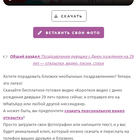
Годовщина свадьбы
СКАЧАТЬ
Календарь праздников
ВСТАВИТЬ СВОИ ФОТО
КОМУ
Женщине
Мужчине
👉
Общий раздел
: Поздравления девушке c Днем рождения на 29
лет — открытки, видео, песни, стихи
Маме
Папе
Хотите порадовать близких необычным поздравлением? Теперь
это легко!
Детям
Скачайте бесплатное готовое видео «Короткое видео с днем
Все родственники
рождения девушке 29 лет» прямо сейчас и отправьте его на
WhatsApp или любой другой мессенджер.
А может быть, вы предпочтете
создать персональную видео
ПЕРСОНАЛЬНЫЕ
открытку
?
Пожелания
Просто загрузите свои фотографии или напишите текст, и у вас
будет уникальный клип, который можно скачать и переслать на
По именам
телефон вашим друзьям и близким.