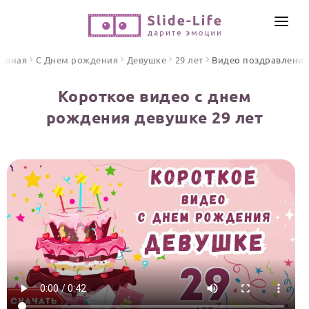
СОЗДАТЬ ВИДЕО
лавная
С Днем рождения
Девушке
29 лет
Видео поздравлени
КАТАЛОГ
Короткое видео с днем
ИНСТРУМЕНТЫ
рождения девушке 29 лет
ПО ФОРМАТУ
ТЕКСТЫ И ИДЕИ
Видео поздравления
Песни поздравления
ЦЕНЫ
Открытки
ОТЗЫВЫ
Стихи и тексты
ПРАЗДНИКИ
С Днем рождения
Юбилей
Свадьба