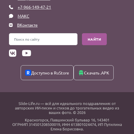
+7-966-149-47-21
МАКС
ВКонтакте
НАЙТИ
Доступно в RuStore
Скачать .APK
Slide-Life.ru
— всё для идеального поздравления: от
авторских ИИ-песен и стихов до трогательных видео из
ваших фото. © 2026
Красногорск
,
Павшинский бульвар 16,
143401
ОГРНИП 314501208500019, ИНН 613801024474, ИП Путилина
Елена Борисовна.