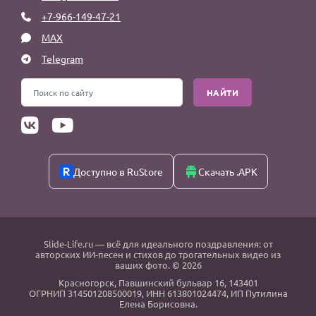
+7-966-149-47-21
MAX
Telegram
НАЙТИ
Доступно в RuStore
Скачать .APK
Slide-Life.ru
— всё для идеального поздравления: от
авторских ИИ-песен и стихов до трогательных видео из
ваших фото. © 2026
Красногорск
,
Павшинский бульвар 16,
143401
ОГРНИП 314501208500019, ИНН 613801024474, ИП Путилина
Елена Борисовна.