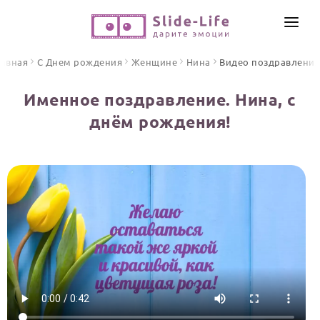
СОЗДАТЬ ВИДЕО
лавная
С Днем рождения
Женщине
Нина
Видео поздравлени
КАТАЛОГ
Именное поздравление. Нина, с
ИНСТРУМЕНТЫ
днём рождения!
ПО ФОРМАТУ
ТЕКСТЫ И ИДЕИ
Видео поздравления
Песни поздравления
ЦЕНЫ
Открытки
ОТЗЫВЫ
Стихи и тексты
ПРАЗДНИКИ
С Днем рождения
Юбилей
Свадьба