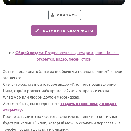
HOT
Выпускной
СКАЧАТЬ
Календарь праздников
ВСТАВИТЬ СВОИ ФОТО
КОМУ
Женщине
Мужчине
👉
Общий раздел
: Поздравления с днем рождения Нине —
открытки, видео, песни, стихи
Маме
Папе
Хотите порадовать близких необычным поздравлением? Теперь
это легко!
Детям
Скачайте бесплатное готовое видео «Именное поздравление.
Все родственники
Нина, с днём рождения!» прямо сейчас и отправьте его на
WhatsApp или любой другой мессенджер.
А может быть, вы предпочтете
создать персональную видео
ПЕРСОНАЛЬНЫЕ
открытку
?
Пожелания
Просто загрузите свои фотографии или напишите текст, и у вас
будет уникальный клип, который можно скачать и переслать на
По именам
телефон вашим друзьям и близким.