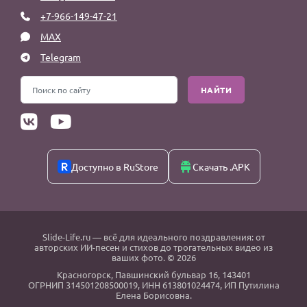
+7-966-149-47-21
MAX
Telegram
НАЙТИ
Доступно в RuStore
Скачать .APK
Slide-Life.ru
— всё для идеального поздравления: от
авторских ИИ-песен и стихов до трогательных видео из
ваших фото. © 2026
Красногорск
,
Павшинский бульвар 16,
143401
ОГРНИП 314501208500019, ИНН 613801024474, ИП Путилина
Елена Борисовна.