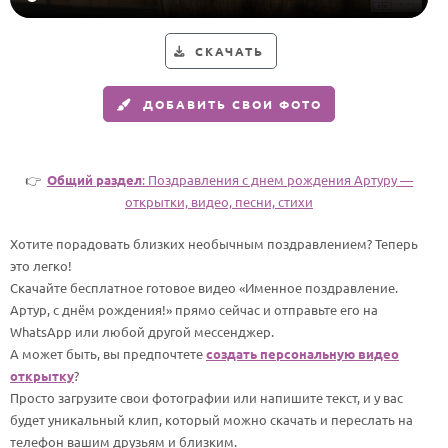
HOT
Выпускной
СКАЧАТЬ
Календарь праздников
ДОБАВИТЬ СВОИ ФОТО
КОМУ
Женщине
Мужчине
👉
Общий раздел
: Поздравления с днем рождения Артуру —
открытки, видео, песни, стихи
Маме
Папе
Хотите порадовать близких необычным поздравлением? Теперь
это легко!
Детям
Скачайте бесплатное готовое видео «Именное поздравление.
Все родственники
Артур, с днём рождения!» прямо сейчас и отправьте его на
WhatsApp или любой другой мессенджер.
А может быть, вы предпочтете
создать персональную видео
ПЕРСОНАЛЬНЫЕ
открытку
?
Пожелания
Просто загрузите свои фотографии или напишите текст, и у вас
будет уникальный клип, который можно скачать и переслать на
По именам
телефон вашим друзьям и близким.