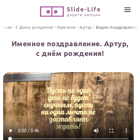
СОЗДАТЬ ВИДЕО
авная
С Днем рождения
Мужчине
Артур
Видео поздравления
КАТАЛОГ
Именное поздравление. Артур,
ИНСТРУМЕНТЫ
с днём рождения!
ПО ФОРМАТУ
ТЕКСТЫ И ИДЕИ
Видео поздравления
Песни поздравления
ЦЕНЫ
Открытки
ОТЗЫВЫ
Стихи и тексты
ПРАЗДНИКИ
С Днем рождения
Юбилей
Свадьба