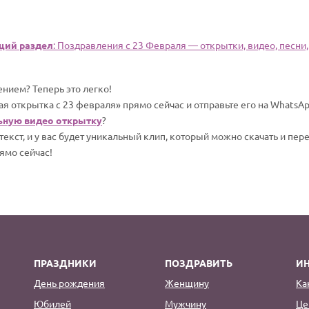
щий раздел
: Поздравления с 23 Февраля — открытки, видео, песни,
нием? Теперь это легко!
я открытка с 23 февраля» прямо сейчас и отправьте его на WhatsA
ьную видео открытку
?
екст, и у вас будет уникальный клип, который можно скачать и пер
ямо сейчас!
ПРАЗДНИКИ
ПОЗДРАВИТЬ
И
День рождения
Женщину
Ка
Юбилей
Мужчину
Це