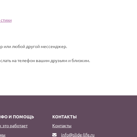
 стихи
pp или любой другой мессенджер.
еслать на телефон вашим друзьям и близким.
НФО И ПОМОЩЬ
КОНТАКТЫ
к это работает
Контакты
ны
info@slide-life.ru