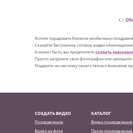
👉
Об
Хотите порадовать близких необычным поздравле
Скачайте бесплатное готовое видео «Анимационна
А может быть, вы предпочтете
создать персонал
Просто загрузите свои фотографии или напишите т
Подарите им частичку своего тепла и внимания пр
СОЗДАТЬ ВИДЕО
КАТАЛОГ
Поздравление
Видео поздравления
Видео из фото
Песни поздравления