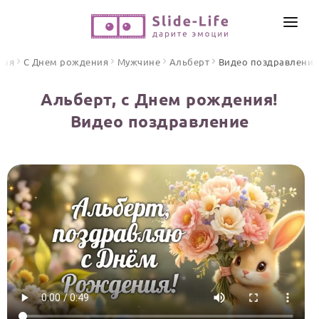
СОЗДАТЬ ВИДЕО
ная
С Днем рождения
Мужчине
Альберт
Видео поздравления
КАТАЛОГ
Альберт, с Днем рождения!
ИНСТРУМЕНТЫ
Видео поздравление
ПО ФОРМАТУ
ТЕКСТЫ И ИДЕИ
Видео поздравления
Песни поздравления
ЦЕНЫ
Открытки
ОТЗЫВЫ
Стихи и тексты
ПРАЗДНИКИ
С Днем рождения
Юбилей
Свадьба