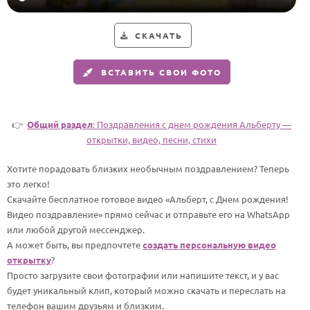
Годовщина свадьбы
СКАЧАТЬ
Календарь праздников
ВСТАВИТЬ СВОИ ФОТО
КОМУ
Женщине
Мужчине
👉
Общий раздел
: Поздравления с днем рождения Альберту —
открытки, видео, песни, стихи
Маме
Папе
Хотите порадовать близких необычным поздравлением? Теперь
это легко!
Детям
Скачайте бесплатное готовое видео «Альберт, с Днем рождения!
Все родственники
Видео поздравление» прямо сейчас и отправьте его на WhatsApp
или любой другой мессенджер.
А может быть, вы предпочтете
создать персональную видео
ПЕРСОНАЛЬНЫЕ
открытку
?
Пожелания
Просто загрузите свои фотографии или напишите текст, и у вас
будет уникальный клип, который можно скачать и переслать на
По именам
телефон вашим друзьям и близким.