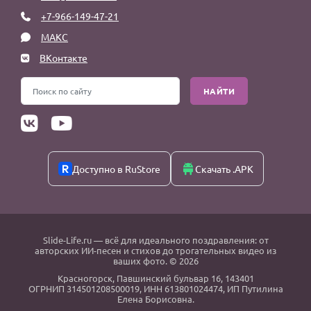
+7-966-149-47-21
МАКС
ВКонтакте
НАЙТИ
Доступно в RuStore
Скачать .APK
Slide-Life.ru
— всё для идеального поздравления: от
авторских ИИ-песен и стихов до трогательных видео из
ваших фото. © 2026
Красногорск
,
Павшинский бульвар 16,
143401
ОГРНИП 314501208500019, ИНН 613801024474, ИП Путилина
Елена Борисовна.