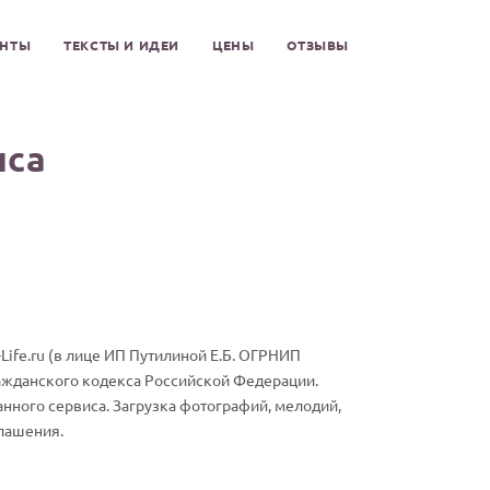
ЕНТЫ
ТЕКСТЫ И ИДЕИ
ЦЕНЫ
ОТЗЫВЫ
иса
ife.ru (в лице ИП Путилиной Е.Б. ОГРНИП
ражданского кодекса Российской Федерации.
анного сервиса. Загрузка фотографий, мелодий,
глашения.