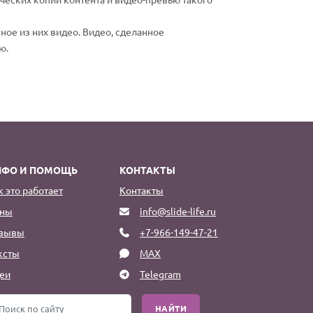
ное из них видео. Видео, сделанное
ю.
НФО И ПОМОЩЬ
КОНТАКТЫ
к это работает
Контакты
ны
info@slide-life.ru
зывы
+7-966-149-47-21
ксты
MAX
еи
Telegram
НАЙТИ