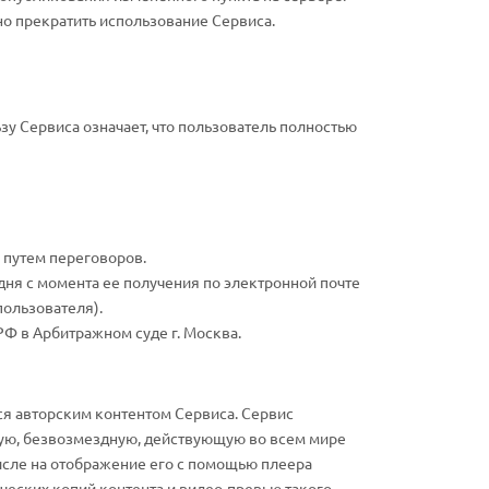
о прекратить использование Сервиса.
у Сервиса означает, что пользователь полностью
 путем переговоров.
 дня с момента ее получения по электронной почте
пользователя).
Ф в Арбитражном суде г. Москва.
ся авторским контентом Сервиса. Сервис
ную, безвозмездную, действующую во всем мире
числе на отображение его с помощью плеера
ических копий контента и видео-превью такого