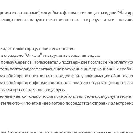
виса и партнерами) могут быть физические лица граждане РФ и друг
летия, и несет полную ответственность за все результаты использован
ходит только при условии его оплаты.
е в разделе "Оплата" инструмента создания видео.
 пользу Сервиса, Пользователь подтверждает согласие на оплату ус
атель подтверждает согласие на получение информационных сообще
т за собой право прикреплять к видео файлу информацию об источни
 за собой право информировать пользователя об услуге (новости, акц
телем при использовании услуги.
део начинается только после полной оплаты стоимости услуг и может
теля о том, что его видео готово посредством отправки электронног
 услуг Сервиса может происходить с задержками, вызванными техни