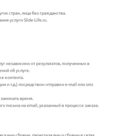
их стран, лица без гражданства.
ия услуги Slide-Life.ru.
луг независимо от результатов, полученных в
ний об услуге.
ке контента.
ии и т.д.) посредством отправки e-mail или sms
 занимать время.
о письма на email, указанный в процессе заказа.
ческими сбоями, перегрузками и сбоями в сетях