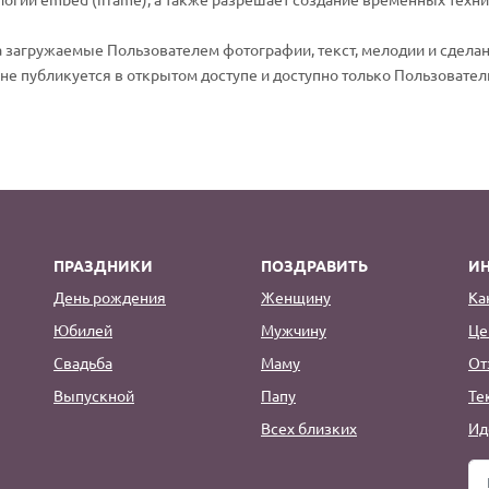
а загружаемые Пользователем фотографии, текст, мелодии и сделан
е публикуется в открытом доступе и доступно только Пользовател
ПРАЗДНИКИ
ПОЗДРАВИТЬ
И
День рождения
Женщину
Ка
Юбилей
Мужчину
Це
Свадьба
Маму
От
Выпускной
Папу
Те
Всех близких
Ид