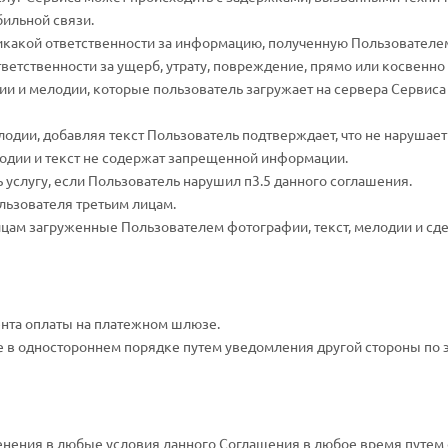
бильной связи.
т никакой ответственности за информацию, полученную Пользователе
 ответственности за ущерб, утрату, повреждение, прямо или косвенн
фии и мелодии, которые пользователь загружает на сервера Сервиса 
лодии, добавляя текст Пользователь подтверждает, что не нарушает
одии и текст не содержат запрещенной информации.
ь услугу, если Пользователь нарушил п3.5 данного соглашения.
льзователя третьим лицам.
лицам загруженные Пользователем фотографии, текст, мелодии и сде
ента оплаты на платежном шлюзе.
е в одностороннем порядке путем уведомления другой стороны по 
зменения в любые условия данного Соглашения в любое время путем