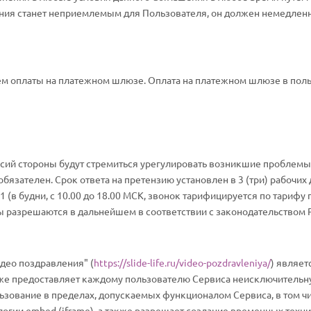
шения станет неприемлемым для Пользователя, он должен немедленн
м оплаты на платежном шлюзе. Оплата на платежном шлюзе в польз
ласий стороны будут стремиться урегулировать возникшие проблемы
язателен. Срок ответа на претензию установлен в 3 (три) рабочих
21 (в будни, с 10.00 до 18.00 МСК, звонок тарифицируется по тарифу 
 разрешаются в дальнейшем в соответствии с законодательством Р
идео поздравления" (
https://slide-life.ru/video-pozdravleniya/
) являет
акже предоставляет каждому пользователю Сервиса неисключитель
льзование в пределах, допускаемых функционалом Сервиса, в том 
логии embed (iframe), а также разрешает создание временных техн