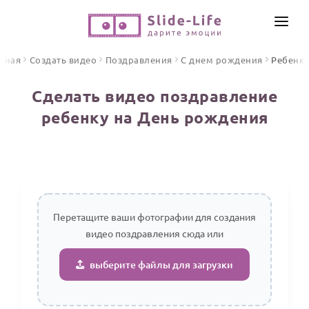
СОЗДАТЬ ВИДЕО
вная
Создать видео
Поздравления
С днем рождения
Ребенку
КАТАЛОГ
Сделать видео поздравление
ИНСТРУМЕНТЫ
ребенку на День рождения
ПО ФОРМАТУ
ТЕКСТЫ И ИДЕИ
Видео поздравления
Песни поздравления
ЦЕНЫ
Открытки
ОТЗЫВЫ
Стихи и тексты
Перетащите ваши фотографии для создания
видео поздравления сюда или
ПРАЗДНИКИ
С Днем рождения
выберите файлы для загрузки
Юбилей
Свадьба