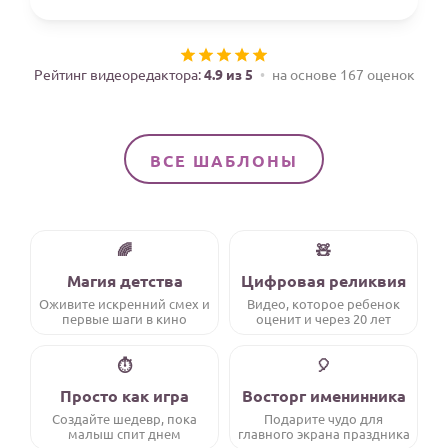
Годовщина свадьбы
Календарь праздников
Рейтинг видеоредактора:
4.9 из 5
на основе 167 оценок
КОМУ
Женщине
ВСЕ ШАБЛОНЫ
Мужчине
Маме
Папе
🌈
🧸
Детям
Магия детства
Цифровая реликвия
Оживите искренний смех и
Видео, которое ребенок
Все родственники
первые шаги в кино
оценит и через 20 лет
ПЕРСОНАЛЬНЫЕ
⏱️
🎈
Пожелания
Просто как игра
Восторг именинника
Создайте шедевр, пока
Подарите чудо для
По именам
малыш спит днем
главного экрана праздника