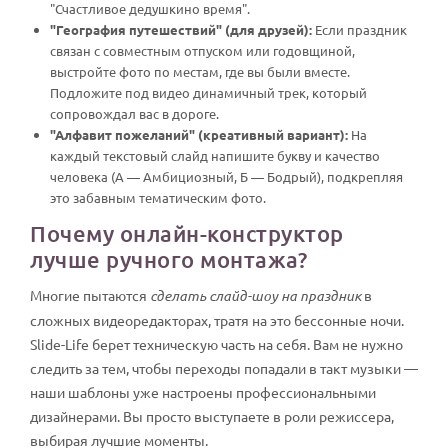
"Счастливое дедушкино время".
"География путешествий" (для друзей):
Если праздник
связан с совместным отпуском или годовщиной,
выстройте фото по местам, где вы были вместе.
Подложите под видео динамичный трек, который
сопровождал вас в дороге.
"Алфавит пожеланий" (креативный вариант):
На
каждый текстовый слайд напишите букву и качество
человека (А — Амбициозный, Б — Бодрый), подкрепляя
это забавным тематическим фото.
Почему онлайн-конструктор
лучше ручного монтажа?
Многие пытаются
сделать слайд-шоу на праздник
в
сложных видеоредакторах, тратя на это бессонные ночи.
Slide-Life берет техническую часть на себя. Вам не нужно
следить за тем, чтобы переходы попадали в такт музыки —
наши шаблоны уже настроены профессиональными
дизайнерами. Вы просто выступаете в роли режиссера,
выбирая лучшие моменты.