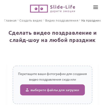
СОЗДАТЬ ВИДЕО
Главная
Создать видео
Видео поздравления
На праздник
КАТАЛОГ
Сделать видео поздравление и
ИНСТРУМЕНТЫ
слайд-шоу на любой праздник
ПО ФОРМАТУ
ТЕКСТЫ И ИДЕИ
Видео поздравления
Песни поздравления
ЦЕНЫ
Открытки
ОТЗЫВЫ
Стихи и тексты
Перетащите ваши фотографии для создания
видео поздравления сюда или
ПРАЗДНИКИ
С Днем рождения
выберите файлы для загрузки
Юбилей
Свадьба