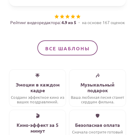
Годовщина свадьбы
Календарь праздников
Рейтинг видеоредактора:
4.9 из 5
на основе 167 оценок
КОМУ
Женщине
ВСЕ ШАБЛОНЫ
Мужчине
Маме
Папе
🌟
🎶
Детям
Эмоции в каждом
Музыкальный
кадре
подарок
Все родственники
Создаем эффектное кино из
Ваша любимая песня станет
ваших поздравлений.
сердцем фильма.
ПЕРСОНАЛЬНЫЕ
🎬
🛡️
Пожелания
Кино-эффект за 5
Безопасная оплата
По именам
минут
Сначала смотрите готовый