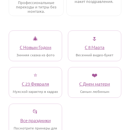
макет поздравления.
По годам
Профессиональные
переходы и титры без
монтажа.
🎄
🌷
С Новым Годом
С 8 Марта
Зимняя сказка из фото
Весенний видео-букет
⭐
❤️
С 23 Февраля
С Днем матери
Мужской характер в кадрах
Самым любимым
📂
Все праздники
Посмотрите примеры для