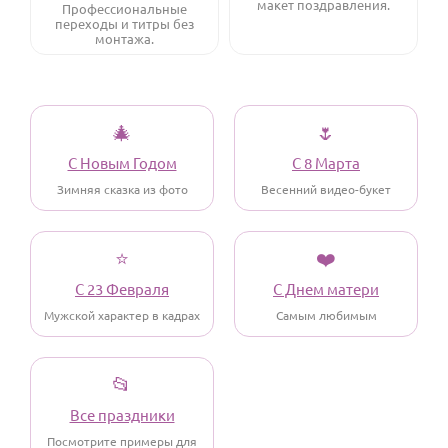
макет поздравления.
По годам
Профессиональные
переходы и титры без
монтажа.
🎄
🌷
С Новым Годом
С 8 Марта
Зимняя сказка из фото
Весенний видео-букет
⭐
❤️
С 23 Февраля
С Днем матери
Мужской характер в кадрах
Самым любимым
📂
Все праздники
Посмотрите примеры для