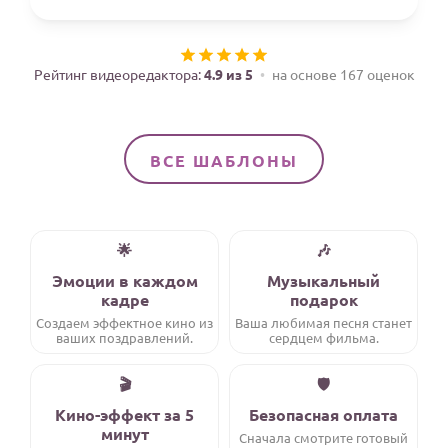
Годовщина свадьбы
Календарь праздников
Рейтинг видеоредактора:
4.9 из 5
на основе 167 оценок
КОМУ
Женщине
ВСЕ ШАБЛОНЫ
Мужчине
Маме
Папе
🌟
🎶
Детям
Эмоции в каждом
Музыкальный
кадре
подарок
Все родственники
Создаем эффектное кино из
Ваша любимая песня станет
ваших поздравлений.
сердцем фильма.
ПЕРСОНАЛЬНЫЕ
🎬
🛡️
Пожелания
Кино-эффект за 5
Безопасная оплата
По именам
минут
Сначала смотрите готовый