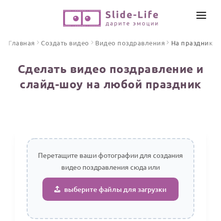
СОЗДАТЬ ВИДЕО
Главная
Создать видео
Видео поздравления
На праздник
КАТАЛОГ
Сделать видео поздравление и
ИНСТРУМЕНТЫ
слайд-шоу на любой праздник
ПО ФОРМАТУ
ТЕКСТЫ И ИДЕИ
Видео поздравления
Песни поздравления
ЦЕНЫ
Открытки
ОТЗЫВЫ
Стихи и тексты
Перетащите ваши фотографии для создания
видео поздравления сюда или
ПРАЗДНИКИ
С Днем рождения
выберите файлы для загрузки
Юбилей
Свадьба