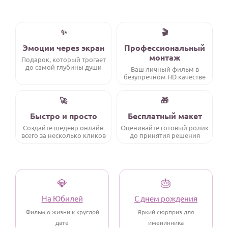
Годовщина свадьбы
✨
🎬
Календарь праздников
Эмоции через экран
Профессиональный
монтаж
КОМУ
Подарок, который трогает
до самой глубины души
Ваш личный фильм в
Женщине
безупречном HD качестве
Мужчине
🚀
🎁
Маме
Быстро и просто
Бесплатный макет
Папе
Создайте шедевр онлайн
Оценивайте готовый ролик
всего за несколько кликов
до принятия решения
Детям
Все родственники
💎
🎂
ПЕРСОНАЛЬНЫЕ
Пожелания
На Юбилей
С днем рождения
Фильм о жизни к круглой
Яркий сюрприз для
По именам
дате
именинника