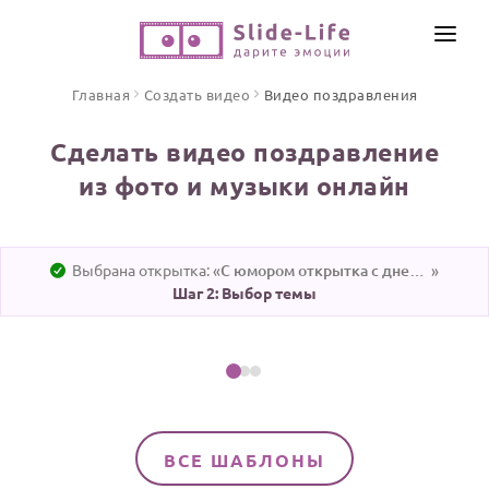
СОЗДАТЬ ВИДЕО
Главная
Создать видео
Видео поздравления
КАТАЛОГ
Сделать видео поздравление
ИНСТРУМЕНТЫ
из фото и музыки онлайн
ПО ФОРМАТУ
ТЕКСТЫ И ИДЕИ
Видео поздравления
Песни поздравления
ЦЕНЫ
Выбрана открытка: «
С юмором открытка с днем рождения женщине
»
Открытки
Шаг 2: Выбор темы
ОТЗЫВЫ
Выбрать эту тему
Стихи и тексты
ПРАЗДНИКИ
С Днем рождения
Юбилей
ВСЕ ШАБЛОНЫ
Свадьба