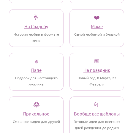
По годам
🥂
❤️
На Свадьбу
Маме
История любви в формате
Самой любимой и близкой
кино
✊
📅
Папе
На праздник
Подарок для настоящего
Новый год, 8 Марта, 23
мужчины
Февраля
😂
📂
Прикольное
Вообще все шаблоны
Смешное видео для друзей
Готовые идеи для всего: от
дней рождения до редких