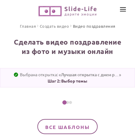
СОЗДАТЬ ВИДЕО
Главная
Создать видео
Видео поздравления
КАТАЛОГ
Сделать видео поздравление
ИНСТРУМЕНТЫ
из фото и музыки онлайн
ПО ФОРМАТУ
ТЕКСТЫ И ИДЕИ
Видео поздравления
Песни поздравления
ЦЕНЫ
Выбрана открытка: «
Лучшая открытка с днем рождения женщине
»
Открытки
Шаг 2: Выбор темы
ОТЗЫВЫ
Выбрать эту тему
Стихи и тексты
ПРАЗДНИКИ
С Днем рождения
Юбилей
ВСЕ ШАБЛОНЫ
Свадьба