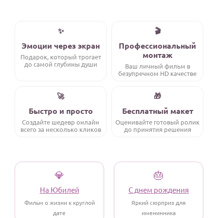
Годовщина свадьбы
✨
🎬
Календарь праздников
Эмоции через экран
Профессиональный
монтаж
КОМУ
Подарок, который трогает
до самой глубины души
Ваш личный фильм в
Женщине
безупречном HD качестве
Мужчине
🚀
🎁
Маме
Быстро и просто
Бесплатный макет
Папе
Создайте шедевр онлайн
Оценивайте готовый ролик
всего за несколько кликов
до принятия решения
Детям
Все родственники
💎
🎂
ПЕРСОНАЛЬНЫЕ
Пожелания
На Юбилей
С днем рождения
Фильм о жизни к круглой
Яркий сюрприз для
По именам
дате
именинника