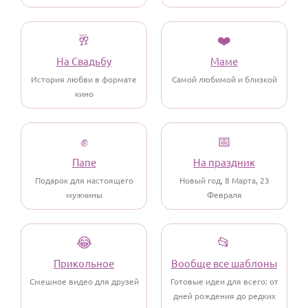
По годам
🥂
❤️
На Свадьбу
Маме
История любви в формате
Самой любимой и близкой
кино
✊
📅
Папе
На праздник
Подарок для настоящего
Новый год, 8 Марта, 23
мужчины
Февраля
😂
📂
Прикольное
Вообще все шаблоны
Смешное видео для друзей
Готовые идеи для всего: от
дней рождения до редких