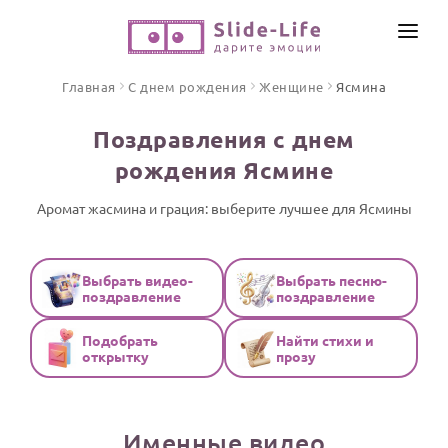
СОЗДАТЬ ВИДЕО
Главная
С днем рождения
Женщине
Ясмина
КАТАЛОГ
Поздравления с днем
ИНСТРУМЕНТЫ
рождения Ясмине
ПО ФОРМАТУ
ТЕКСТЫ И ИДЕИ
Видео поздравления
Аромат жасмина и грация: выберите лучшее для Ясмины
Песни поздравления
ЦЕНЫ
Открытки
Выбрать видео-
Выбрать песню-
ОТЗЫВЫ
поздравление
поздравление
Стихи и тексты
Подобрать
Найти стихи и
ПРАЗДНИКИ
открытку
прозу
С Днем рождения
Юбилей
Именные видео
Свадьба