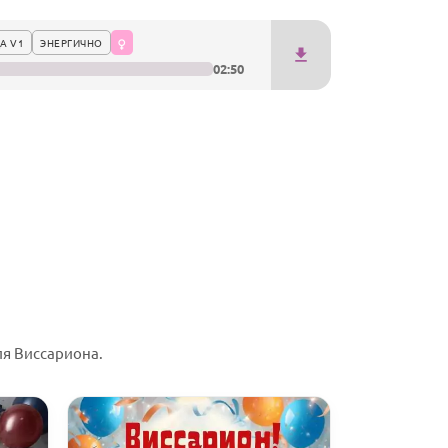
А V1
ЭНЕРГИЧНО
02:50
я Виссариона.