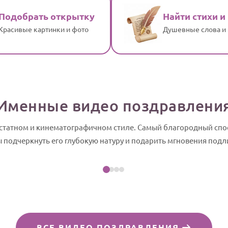
Подобрать открытку
Найти стихи и
Красивые картинки и фото
Душевные слова и
Именные видео поздравлени
 статном и кинематографичном стиле. Самый благородный сп
Посмотреть пример
ы подчеркнуть его глубокую натуру и подарить мгновения подл
 слайд-шоу
ВСЕ ВИДЕО ПОЗДРАВЛЕНИЯ