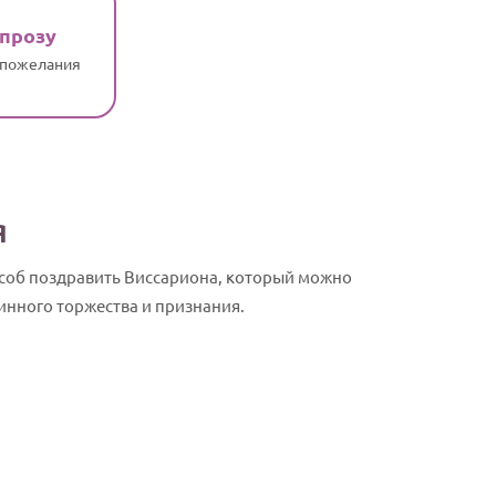
 прозу
 пожелания
я
особ поздравить Виссариона, который можно
инного торжества и признания.
Виссарион, 