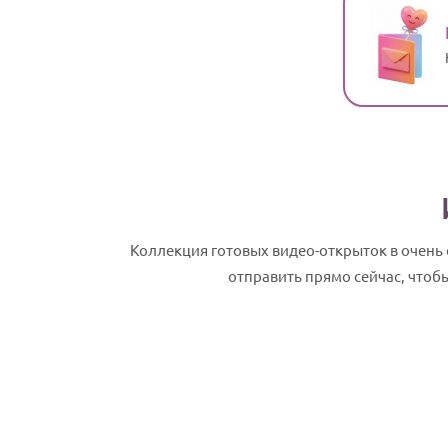
Коллекция готовых видео-открыток в очень
отправить прямо сейчас, чтоб
Виссарион, с Днем рождения! Именное