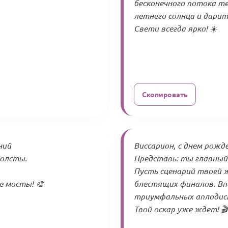
бесконечного потока те
летнего солнца и дарит
Свети всегда ярко! ☀️
Скопировать
ний
Виссарион, с днем рожд
холсты.
Представь: ты главный 
Пусть сценарий твоей 
е мосты! 🎨
блестящих финалов. Вп
триумфальных аплодис
Твой оскар уже ждет! 🎬