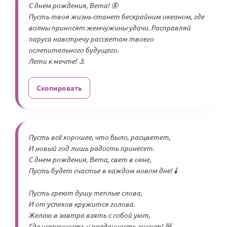
С днем рождения, Вета! 🦋
Пусть твоя жизнь станет бескрайним океаном, где
волны приносят жемчужины удачи. Расправляй
паруса навстречу рассветам твоего
ослепительного будущего.
Лети к мечте! ⚓
Скопировать
Пусть всё хорошее, что было, расцветет,
И новый год лишь радость принесет.
С днем рождения, Вета, свет в окне,
Пусть будет счастье в каждом новом дне! 🕯️
Пусть греют душу теплые слова,
И от успехов кружится голова.
Желаю в завтра взять с собой уют,
Где искренность и преданность живут! 🧸