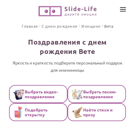
СОЗДАТЬ ВИДЕО
Главная
С днем рождения
Женщине
Вета
КАТАЛОГ
Поздравления с днем
ИНСТРУМЕНТЫ
рождения Вете
ПО ФОРМАТУ
ТЕКСТЫ И ИДЕИ
Видео поздравления
Яркость и краткость: подберите персональный подарок
для именинницы
Песни поздравления
ЦЕНЫ
Открытки
ОТЗЫВЫ
Стихи и тексты
Выбрать видео-
Выбрать песню-
поздравление
поздравление
ПРАЗДНИКИ
Подобрать
Найти стихи и
С Днем рождения
открытку
прозу
Юбилей
Свадьба